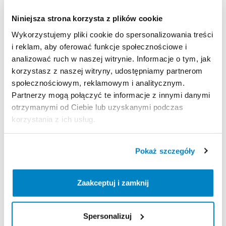
54
cm
waga
435
g
Niniejsza strona korzysta z plików cookie
Wykorzystujemy pliki cookie do spersonalizowania treści
Strona produktu w sklepie
i reklam, aby oferować funkcje społecznościowe i
analizować ruch w naszej witrynie. Informacje o tym, jak
Zasady wypożyczenia
korzystasz z naszej witryny, udostępniamy partnerom
społecznościowym, reklamowym i analitycznym.
Partnerzy mogą połączyć te informacje z innymi danymi
REGULAMIN
otrzymanymi od Ciebie lub uzyskanymi podczas
korzystania z ich usług.
Regulamin wypożyczalni
Pokaż szczegóły
KAUCJA
Nie pobieramy kaucji za wypożyczenie tego
Zaakceptuj i zamknij
produktu
Spersonalizuj
ODBIÓR I ZWROT SPRZĘTU