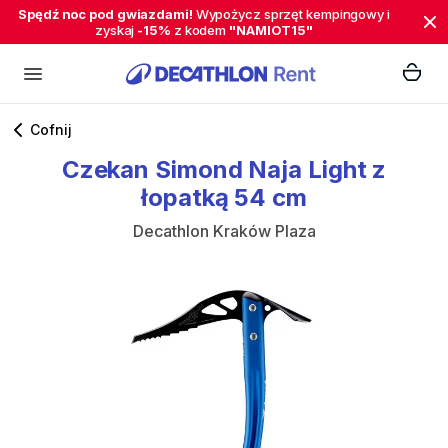
Spędź noc pod gwiazdami!
Wypożycz sprzęt kempingowy i
zyskaj
-15%
z kodem
"NAMIOT15"
Cofnij
Czekan
Simond
Naja
Light
z
łopatką
54
cm
Decathlon Kraków Plaza