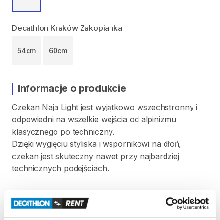
Decathlon Kraków Zakopianka
54cm
60cm
Informacje o produkcie
Czekan
Naja
Light
jest
wyjątkowo
wszechstronny
i
odpowiedni
na
wszelkie
wejścia
od
alpinizmu
klasycznego
po
techniczny.
Dzięki
wygięciu
styliska
i
wspornikowi
na
dłoń
​,​
czekan
jest
skuteczny
nawet
przy
najbardziej
technicznych
podejściach.
Produkt
z
certyfikatem
CE
zgodnie
z
normą
EN
13089:2011
+
A1:2015;
UIAA
152:2018
typ
1.