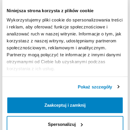
54
cm
waga
435
g
Niniejsza strona korzysta z plików cookie
Wykorzystujemy pliki cookie do spersonalizowania treści
Strona produktu w sklepie
i reklam, aby oferować funkcje społecznościowe i
analizować ruch w naszej witrynie. Informacje o tym, jak
Zasady wypożyczenia
korzystasz z naszej witryny, udostępniamy partnerom
społecznościowym, reklamowym i analitycznym.
Partnerzy mogą połączyć te informacje z innymi danymi
REGULAMIN
otrzymanymi od Ciebie lub uzyskanymi podczas
korzystania z ich usług.
Regulamin wypożyczalni
Pokaż szczegóły
KAUCJA
Nie pobieramy kaucji za wypożyczenie tego
Zaakceptuj i zamknij
produktu
Spersonalizuj
ODBIÓR I ZWROT SPRZĘTU