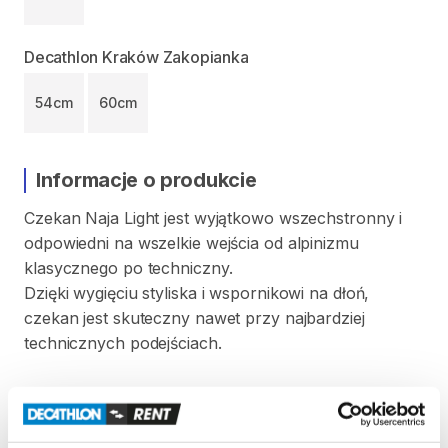
Decathlon Kraków Zakopianka
54cm
60cm
Informacje o produkcie
Czekan
Naja
Light
jest
wyjątkowo
wszechstronny
i
odpowiedni
na
wszelkie
wejścia
od
alpinizmu
klasycznego
po
techniczny.
Dzięki
wygięciu
styliska
i
wspornikowi
na
dłoń
​,​
czekan
jest
skuteczny
nawet
przy
najbardziej
technicznych
podejściach.
Produkt
z
certyfikatem
CE
zgodnie
z
normą
EN
13089:2011
+
A1:2015;
UIAA
152:2018
typ
1.