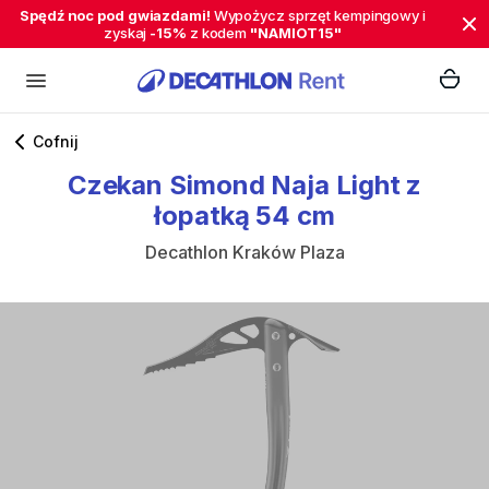
Spędź noc pod gwiazdami!
Wypożycz sprzęt kempingowy i
zyskaj
-15%
z kodem
"NAMIOT15"
Cofnij
Czekan
Simond
Naja
Light
z
łopatką
54
cm
Decathlon Kraków Plaza