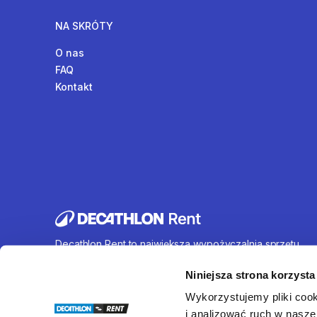
NA SKRÓTY
O nas
FAQ
Kontakt
Decathlon Rent to największa wypożyczalnia sprzętu
sportowego działająca na terenie całej Polski. Oferujem
wynajem rowerów, sprzętu turystycznego, sprzętu do
Niniejsza strona korzysta
sportów wodnych i wielu innych. U nas każdy znajdzie c
Wykorzystujemy pliki cook
dla siebie.
i analizować ruch w naszej