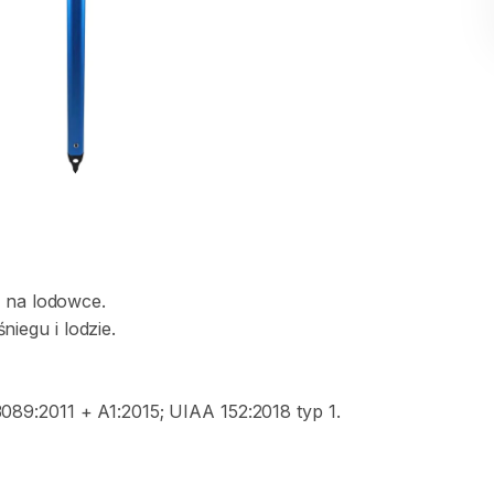
i
na
lodowce.
śniegu
i
lodzie.
3089:2011
+
A1:2015;
UIAA
152:2018
typ
1.