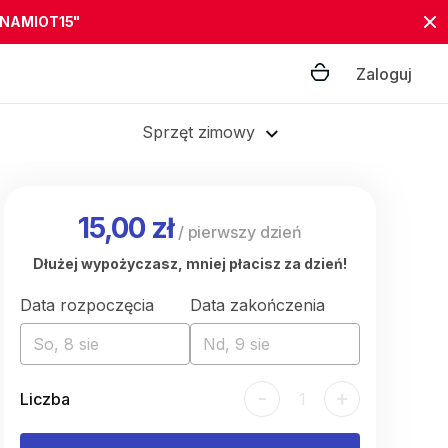
"NAMIOT15"
Zaloguj
Sprzęt zimowy
15,00 zł
/
pierwszy dzień
Dłużej wypożyczasz, mniej płacisz za dzień!
Data rozpoczęcia
Data zakończenia
So, 8 sie
Nd, 9 sie
-
+
Liczba
1