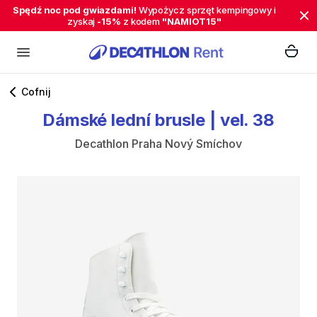
Spędź noc pod gwiazdami!
Wypożycz sprzęt kempingowy i
zyskaj
-15%
z kodem
"NAMIOT15"
Cofnij
Dámské
lední
brusle
|
vel.
38
Decathlon Praha Nový Smíchov