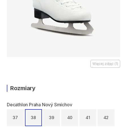
Więcej zdjęć
(
1
)
Rozmiary
Decathlon Praha Nový Smíchov
37
38
39
40
41
42