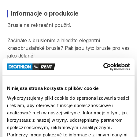
Informacje o produkcie
Brusle
na
rekreační
použití.
Začínáte
s
bruslením
a
hledáte
elegantní
krasobruslařské
brusle?
Pak
jsou
tyto
brusle
pro
vás
jako
dělané!
Velikost
bruslí
je
38.
Před
každým
použitím
jsou
boty
vysušeny
a
vydezinfikovány.
Niniejsza strona korzysta z plików cookie
Strona produktu w sklepie
Wykorzystujemy pliki cookie do spersonalizowania treści
i reklam, aby oferować funkcje społecznościowe i
analizować ruch w naszej witrynie. Informacje o tym, jak
Zasady wypożyczenia
korzystasz z naszej witryny, udostępniamy partnerom
społecznościowym, reklamowym i analitycznym.
REGULAMIN
Partnerzy mogą połączyć te informacje z innymi danymi