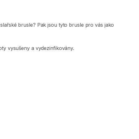
slařské
brusle?
Pak
jsou
tyto
brusle
pro
vás
jako
oty
vysušeny
a
vydezinfikovány.