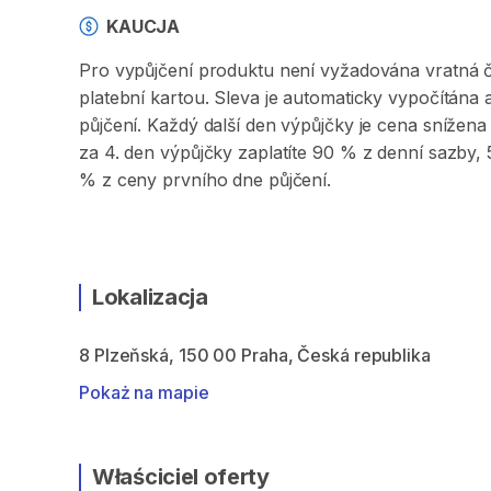
KAUCJA
Pro vypůjčení produktu není vyžadována vratná či 
platební kartou. Sleva je automaticky vypočítána
půjčení. Každý další den výpůjčky je cena sníže
za 4. den výpůjčky zaplatíte 90 % z denní sazby
% z ceny prvního dne půjčení.
Lokalizacja
8 Plzeňská, 150 00 Praha, Česká republika
Pokaż na mapie
Właściciel oferty