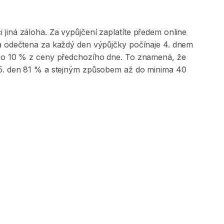
jiná záloha. Za vypůjčení zaplatíte předem online
 a odečtena za každý den výpůjčky počínaje 4. dnem
na o 10 % z ceny předchozího dne. To znamená, že
, 5. den 81 % a stejným způsobem až do minima 40