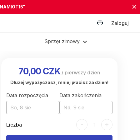
"NAMIOT15"
Zaloguj
Sprzęt zimowy
70,00 CZK
/
pierwszy dzień
Dłużej wypożyczasz, mniej płacisz za dzień!
Data rozpoczęcia
Data zakończenia
So, 8 sie
Nd, 9 sie
-
+
Liczba
1