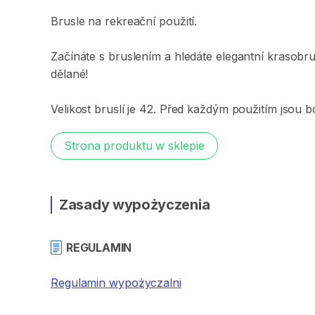
Brusle
na
rekreační
použití.
Začínáte
s
bruslením
a
hledáte
elegantní
krasobru
dělané!
Velikost
bruslí
je
42.
Před
každým
použitím
jsou
b
Strona produktu w sklepie
Zasady wypożyczenia
REGULAMIN
Regulamin wypożyczalni