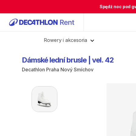
Spędź noc pod g
Cofnij
Rowery i akcesoria
Dámské
lední
brusle
|
vel.
42
Decathlon Praha Nový Smíchov