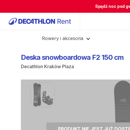
Spędź noc pod g
Cofnij
Rowery i akcesoria
Deska
snowboardowa
F2
150
cm
Decathlon Kraków Plaza
PRODUKT NIE JEST JUŻ DOS