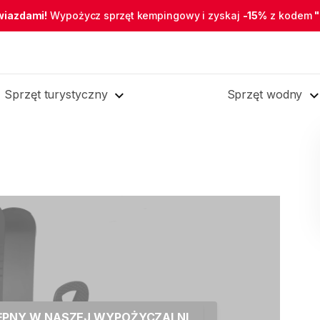
wiazdami!
Wypożycz sprzęt kempingowy i zyskaj
-15%
z kodem
Sprzęt turystyczny
Sprzęt wodny
TĘPNY W NASZEJ WYPOŻYCZALNI