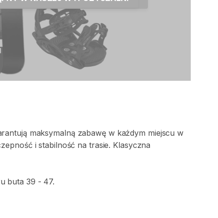
rantują
maksymalną
zabawę
w
każdym
miejscu
w
czepność
i
stabilność
na
trasie.
Klasyczna
ru
buta
39
-
47.