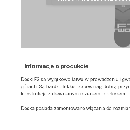
Informacje o produkcie
Deski
F2
są
wyjątkowo
łatwe
w
prowadzeniu
i
gwa
górach.
Są
bardzo
lekkie​​​
​,​
zapewniają
dobrą
przy
konstrukcja
z
drewnianym
rdzeniem
i
rockerem.
Deska
posiada
zamontowane
wiązania
do
rozmia