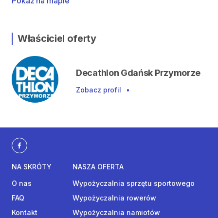
Pokaż na mapie
Właściciel oferty
Decathlon Gdańsk Przymorze
Zobacz profil
•
NA SKRÓTY
NASZA OFERTA
O nas
Wypożyczalnia sprzętu sportowego
FAQ
Wypożyczalnia rowerów
Kontakt
Wypożyczalnia namiotów