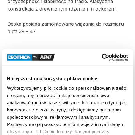
przyczepność
i
stabilność
na
trasie.
Klasyczna
konstrukcja
z
drewnianym
rdzeniem
i
rockerem.
Deska
posiada
zamontowane
wiązania
do
rozmiaru
buta
39
-
47.
Zasady wypożyczenia
REGULAMIN
Niniejsza strona korzysta z plików cookie
Regulamin wypożyczalni
Wykorzystujemy pliki cookie do spersonalizowania treści
i reklam, aby oferować funkcje społecznościowe i
analizować ruch w naszej witrynie. Informacje o tym, jak
KAUCJA
korzystasz z naszej witryny, udostępniamy partnerom
społecznościowym, reklamowym i analitycznym.
Nie pobieramy kaucji za wypożyczenie tego
Partnerzy mogą połączyć te informacje z innymi danymi
produktu
otrzymanymi od Ciebie lub uzyskanymi podczas