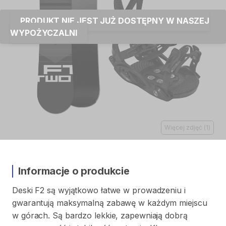
PRODUKT NIE JEST JUŻ DOSTĘPNY W NASZEJ
WYPOŻYCZALNI
Więcej zdjęć
(
1
)
Informacje o produkcie
Deski
F2
są
wyjątkowo
łatwe
w
prowadzeniu
i
gwarantują
maksymalną
zabawę
w
każdym
miejscu
w
górach.
Są
bardzo
lekkie​​​
​,​
zapewniają
dobrą