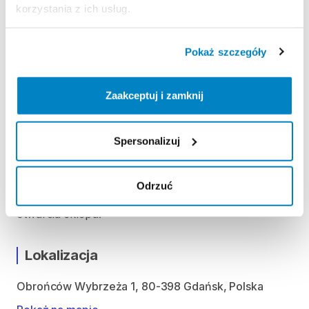
korzystania z ich usług.
ODBIÓR I ZWROT SPRZĘTU
Pokaż szczegóły
Poniedziałek: 9:00 - 20:00
Wtorek: 9:00 - 20:00
Środa: 9:00 - 20:00
Zaakceptuj i zamknij
Czwartek: 9:00 - 20:00
Piątek: 9:00 - 20:00
Spersonalizuj
Sobota: 9:00 - 20:00
Niedziela handlowa: 10:00 - 19:00
Odrzuć
Możliwość odbioru i zwrotu produktu w godzinach
otwarcia sklepu.
Lokalizacja
Obrońców Wybrzeża 1, 80-398 Gdańsk, Polska