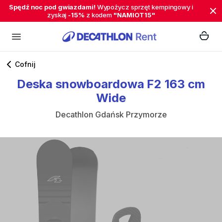
Spędź noc pod gwiazdami!
Wypożycz sprzęt kempingowy i
zyskaj
-15%
z kodem
"NAMIOT15"
Cofnij
Deska
snowboardowa
F2
163
cm
Wide
Decathlon Gdańsk Przymorze