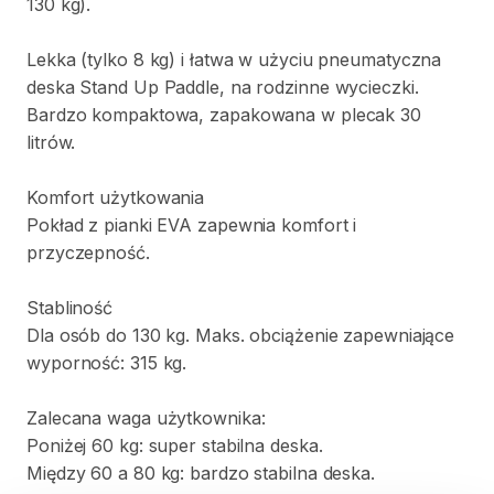
130
kg).
Lekka
(tylko
8
kg)
i
łatwa
w
użyciu
pneumatyczna
deska
Stand
Up
Paddle
​,​
na
rodzinne
wycieczki.
Bardzo
kompaktowa
​,​
zapakowana
w
plecak
30
litrów.
Komfort
użytkowania
Pokład
z
pianki
EVA
zapewnia
komfort
i
przyczepność.
Stabliność
Dla
osób
do
130
kg.
Maks.
obciążenie
zapewniające
wyporność:
315
kg.
Zalecana
waga
użytkownika:
Poniżej
60
kg:
super
stabilna
deska.
Między
60
a
80
kg:
bardzo
stabilna
deska.