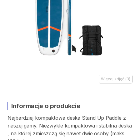
Więcej zdjęć
(
3
)
Informacje o produkcie
Najbardziej
kompaktowa
deska
Stand
Up
Paddle
z
naszej
gamy.
Niezwykle
kompaktowa
i
stabilna
deska
,​
na
której
zmieszczą
się
nawet
dwie
osoby
(maks.