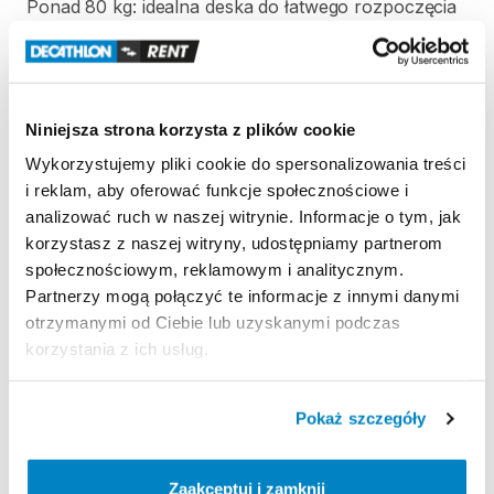
Ponad
80
kg:
idealna
deska
do
łatwego
rozpoczęcia
pływania
na
SUP-ie.
Waga
SUP-a:
8
kg
Niniejsza strona korzysta z plików cookie
Zestaw
zawiera:
Wykorzystujemy pliki cookie do spersonalizowania treści
Deskę
SUP
i reklam, aby oferować funkcje społecznościowe i
Pagaj
analizować ruch w naszej witrynie. Informacje o tym, jak
Pompkę
korzystasz z naszej witryny, udostępniamy partnerom
Leash
społecznościowym, reklamowym i analitycznym.
Stateczniki
(2
szt.)
Partnerzy mogą połączyć te informacje z innymi danymi
Zestaw
naprawczy
otrzymanymi od Ciebie lub uzyskanymi podczas
korzystania z ich usług.
Strona produktu w sklepie
Pokaż szczegóły
Zasady wypożyczenia
Zaakceptuj i zamknij