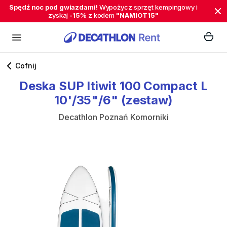
Spędź noc pod gwiazdami!
Wypożycz sprzęt kempingowy i
zyskaj
-15%
z kodem
"NAMIOT15"
Cofnij
Deska
SUP
Itiwit
100
Compact
L
10'
​/​
35"
​/​
6"
(zestaw)
Decathlon Poznań Komorniki