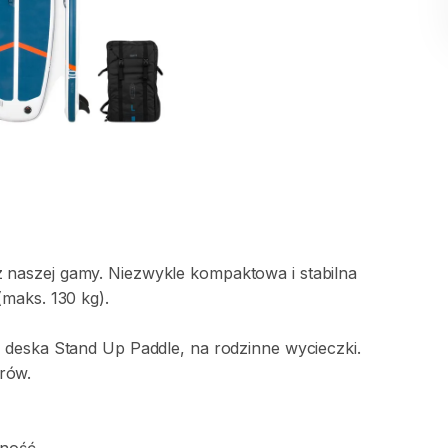
z
naszej
gamy.
Niezwykle
kompaktowa
i
stabilna
(maks.
130
kg).
a
deska
Stand
Up
Paddle
​,​
na
rodzinne
wycieczki.
trów.