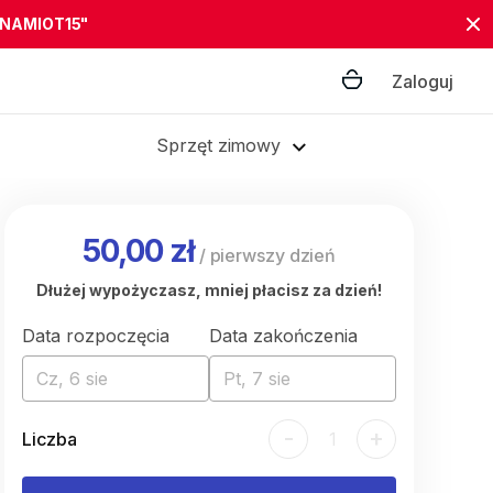
"NAMIOT15"
Zaloguj
Sprzęt zimowy
50,00 zł
/
pierwszy dzień
Dłużej wypożyczasz, mniej płacisz za dzień!
Data rozpoczęcia
Data zakończenia
Cz, 6 sie
Pt, 7 sie
-
+
Liczba
1