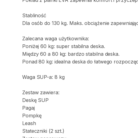
Pokład
z
pianki
EVA
zapewnia
komfort
i
przyczep
Stabliność
Dla
osób
do
130
kg.
Maks.
obciążenie
zapewniają
Zalecana
waga
użytkownika:
Poniżej
60
kg:
super
stabilna
deska.
Między
60
a
80
kg:
bardzo
stabilna
deska.
Ponad
80
kg:
idealna
deska
do
łatwego
rozpoczęc
Waga
SUP-a:
8
kg
Zestaw
zawiera:
Deskę
SUP
Pagaj
Pompkę
Leash
Stateczniki
(2
szt.)