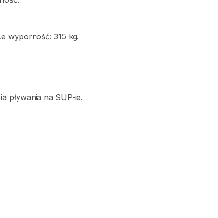
ność.
ce
wyporność:
315
kg.
ia
pływania
na
SUP-ie.