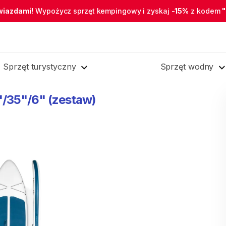
wiazdami!
Wypożycz sprzęt kempingowy i zyskaj
-15%
z kodem
Sprzęt turystyczny
Sprzęt wodny
'
​/​
35"
​/​
6"
(zestaw)