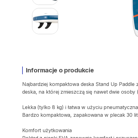
Informacje o produkcie
Najbardziej
kompaktowa
deska
Stand
Up
Paddle
deska
​,​
na
której
zmieszczą
się
nawet
dwie
osoby
Lekka
(tylko
8
kg)
i
łatwa
w
użyciu
pneumatyczn
Bardzo
kompaktowa
​,​
zapakowana
w
plecak
30
li
Komfort
użytkowania