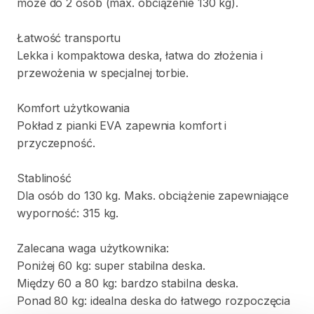
może
do
2
osób
(max.
obciążenie
130
kg).
Łatwość
transportu
Lekka
i
kompaktowa
deska​
​,​
łatwa
do
złożenia
i
przewożenia
w
specjalnej
torbie.
Komfort
użytkowania
Pokład
z
pianki
EVA
zapewnia
komfort
i
przyczepność.
Stabliność
Dla
osób
do
130
kg.
Maks.
obciążenie
zapewniające
wyporność:
315
kg.
Zalecana
waga
użytkownika:
Poniżej
60
kg:
super
stabilna
deska.
Między
60
a
80
kg:
bardzo
stabilna
deska.
Ponad
80
kg:
idealna
deska
do
łatwego
rozpoczęcia