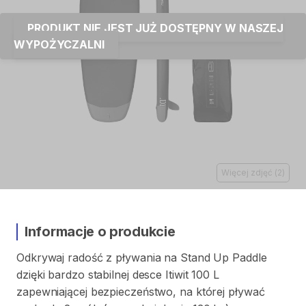
PRODUKT NIE JEST JUŻ DOSTĘPNY W NASZEJ
WYPOŻYCZALNI
Więcej zdjęć
(
2
)
Informacje o produkcie
Odkrywaj
radość
z
pływania
na
Stand
Up
Paddle
dzięki
bardzo
stabilnej
desce
Itiwit
100
L
zapewniającej
bezpieczeństwo​
​,​
na
której
pływać