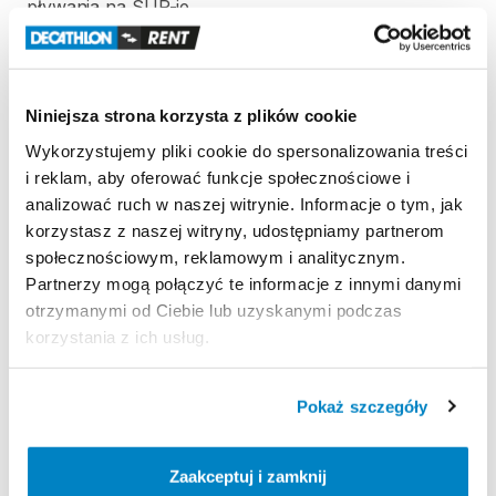
pływania
na
SUP-ie.
Waga
SUP-a:
10
kg
Niniejsza strona korzysta z plików cookie
Zestaw
zawiera:
Deskę
SUP
Wykorzystujemy pliki cookie do spersonalizowania treści
Pagaj
i reklam, aby oferować funkcje społecznościowe i
Pompkę
analizować ruch w naszej witrynie. Informacje o tym, jak
Leash
korzystasz z naszej witryny, udostępniamy partnerom
Statecznik
społecznościowym, reklamowym i analitycznym.
Zestaw
naprawczy
Partnerzy mogą połączyć te informacje z innymi danymi
otrzymanymi od Ciebie lub uzyskanymi podczas
korzystania z ich usług.
Strona produktu w sklepie
Pokaż szczegóły
Zasady wypożyczenia
Zaakceptuj i zamknij