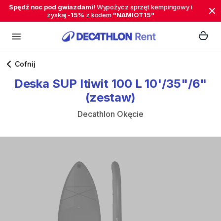
Spędź noc pod gwiazdami!
Wypożycz sprzęt kempingowy i
zyskaj
-15%
z kodem
"NAMIOT15"
Cofnij
Deska
SUP
Itiwit
100
L
10'
​/​
35"
​/​
6"
(zestaw)
Decathlon Okęcie