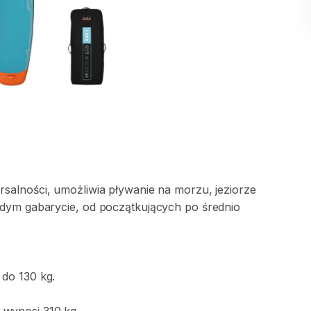
rsalności
​,​
umożliwia
pływanie
na
morzu
​,​
jeziorze
żdym
gabarycie
​,​
od
początkujących
po
średnio
do
130
kg.