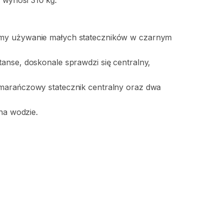
wynosi
310
kg.
amy
używanie
małych
stateczników
w
czarnym
tanse
​,​
doskonale
sprawdzi
się
centralny
​,​
marańczowy
statecznik
centralny
oraz
dwa
na
wodzie.