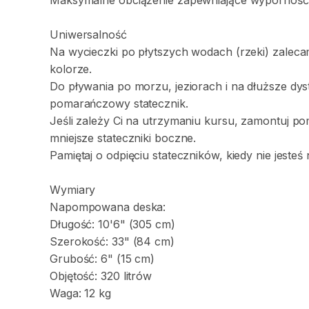
Maksymalne
obciążenie
zapewniające
wyporność
Uniwersalność
Na
wycieczki
po
płytszych
wodach
(rzeki)
zalec
kolorze.
Do
pływania
po
morzu
​,​
jeziorach
i
na
dłuższe
dys
pomarańczowy
statecznik.
Jeśli
zależy
Ci
na
utrzymaniu
kursu
​,​
zamontuj
po
mniejsze
stateczniki
boczne.
Pamiętaj
o
odpięciu
stateczników
​,​
kiedy
nie
jesteś
Wymiary
Napompowana
deska:
Długość:
10'6"
(305
cm)
Szerokość:
33"
(84
cm)
Grubość:
6"
(15
cm)
Objętość:
320
litrów
Waga:
12
kg