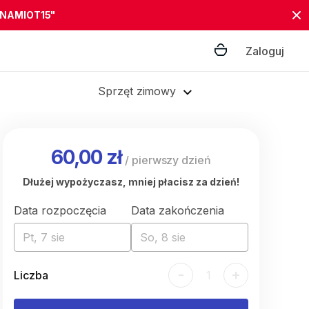
"NAMIOT15"
Zaloguj
Sprzęt zimowy
60,00 zł
/
pierwszy dzień
Dłużej wypożyczasz, mniej płacisz za dzień!
Data rozpoczęcia
Data zakończenia
Pt, 7 sie
So, 8 sie
-
+
Liczba
1