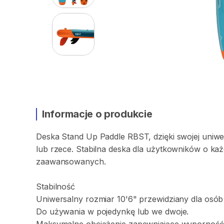
Informacje o produkcie
Deska
Stand
Up
Paddle
RBST
​,​
dzięki
swojej
uniwe
lub
rzece.
Stabilna
deska
dla
użytkowników
o
ka
zaawansowanych.
Stabilność
Uniwersalny
rozmiar
10'6"
przewidziany
dla
osób
Do
używania
w
pojedynkę
lub
we
dwoje.