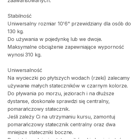
zaawansowanych.
Stabilność
Uniwersalny
rozmiar
10'6"
przewidziany
dla
osób
do
130
kg.
Do
używania
w
pojedynkę
lub
we
dwoje.
Maksymalne
obciążenie
zapewniające
wyporność
wynosi
310
kg.
Uniwersalność
Na
wycieczki
po
płytszych
wodach
(rzeki)
zalecamy
używanie
małych
stateczników
w
czarnym
kolorze.
Do
pływania
po
morzu
​,​
jeziorach
i
na
dłuższe
dystanse
​,​
doskonale
sprawdzi
się
centralny
​,​
pomarańczowy
statecznik.
Jeśli
zależy
Ci
na
utrzymaniu
kursu
​,​
zamontuj
pomarańczowy
statecznik
centralny
oraz
dwa
mniejsze
stateczniki
boczne.