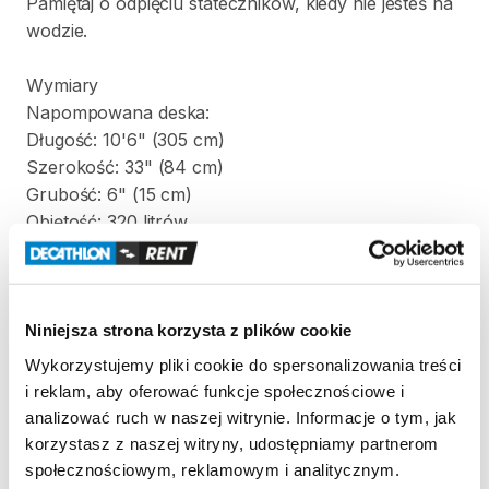
Pamiętaj
o
odpięciu
stateczników
​,​
kiedy
nie
jesteś
na
wodzie.
Wymiary
Napompowana
deska:
Długość:
10'6"
(305
cm)
Szerokość:
33"
(84
cm)
Grubość:
6"
(15
cm)
Objętość:
320
litrów
Waga:
12
kg
Torba
zawierająca
złożony
SUP:
Wysokość:
95
cm
Niniejsza strona korzysta z plików cookie
Szerokość:
38
cm
Wykorzystujemy pliki cookie do spersonalizowania treści
Grubość:
27
cm
i reklam, aby oferować funkcje społecznościowe i
analizować ruch w naszej witrynie. Informacje o tym, jak
Zestaw
zawiera:
korzystasz z naszej witryny, udostępniamy partnerom
-
deskę
SUP
społecznościowym, reklamowym i analitycznym.