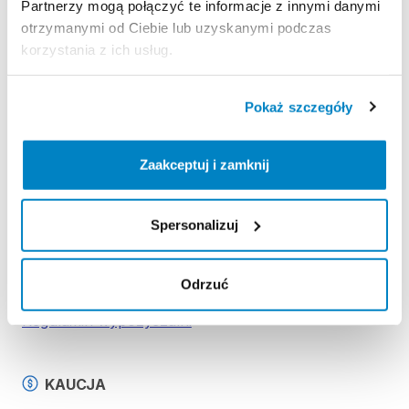
-
pagaj
Partnerzy mogą połączyć te informacje z innymi danymi
-
pompkę
otrzymanymi od Ciebie lub uzyskanymi podczas
-
leash
korzystania z ich usług.
-
stateczniki
(3
szt.)
-
zestaw
naprawczy
Pokaż szczegóły
Zaakceptuj i zamknij
Strona produktu w sklepie
Zasady wypożyczenia
Spersonalizuj
REGULAMIN
Odrzuć
Regulamin wypożyczalni
KAUCJA