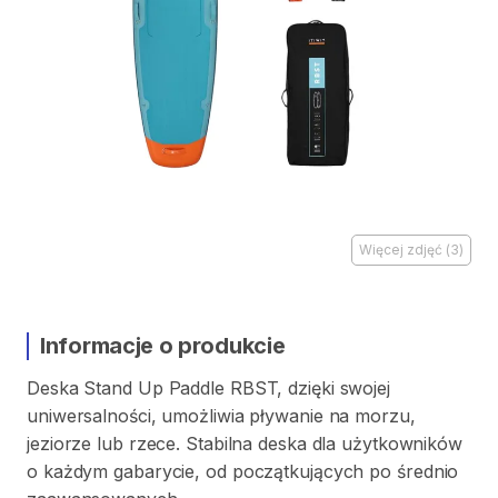
Więcej zdjęć
(
3
)
Informacje o produkcie
Deska
Stand
Up
Paddle
RBST
​,​
dzięki
swojej
uniwersalności
​,​
umożliwia
pływanie
na
morzu
​,​
jeziorze
lub
rzece.
Stabilna
deska
dla
użytkowników
o
każdym
gabarycie
​,​
od
początkujących
po
średnio