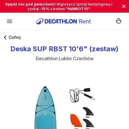
Spędź noc pod gwiazdami!
Wypożycz sprzęt kempingowy i
zyskaj
-15%
z kodem
"NAMIOT15"
Cofnij
Deska
SUP
RBST
10'6"
(zestaw)
Decathlon Lublin Czechów