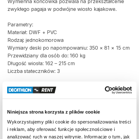
Wymienna
końcówka
pozwala
na
przekształcenie
zwykłego
pagaja
w
podwójne
wiosło
kajakowe.
Parametry:
Materiał:
DWF
+
PVC
Rodzaj:
jednokomorowa
Wymiary
deski
po
napompowaniu:
350
×
81
×
15
cm
Przewidziany
dla
osób
do:
160
kg
Długość
wiosła:
162
–
215
cm
Liczba
stateczników:
3
Opcjonalnie
do
wypożyczenia
siedzisko
do
deski
(dostępne
w
wybranych
sklepach).
Niniejsza strona korzysta z plików cookie
Zasady wypożyczenia
Wykorzystujemy pliki cookie do spersonalizowania treści
i reklam, aby oferować funkcje społecznościowe i
analizować ruch w naszej witrynie. Informacje o tym, jak
REGULAMIN