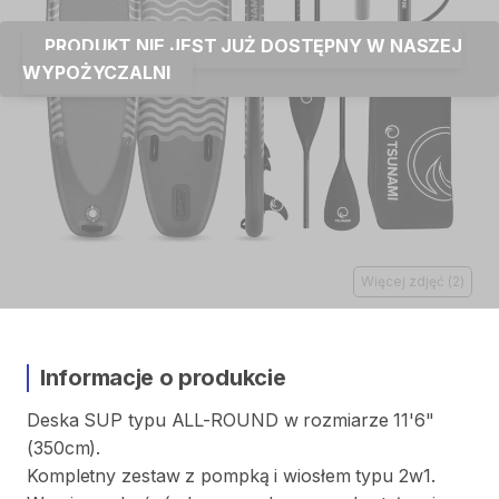
PRODUKT NIE JEST JUŻ DOSTĘPNY W NASZEJ
WYPOŻYCZALNI
Więcej zdjęć
(
2
)
Informacje o produkcie
Deska
SUP
typu
ALL-ROUND
w
rozmiarze
11'6"
(350cm).
Kompletny
zestaw
z
pompką
i
wiosłem
typu
2w1.