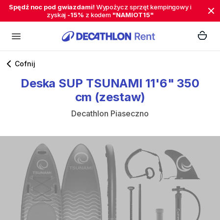
Spędź noc pod gwiazdami!
Wypożycz sprzęt kempingowy i
zyskaj
-15%
z kodem
"NAMIOT15"
Cofnij
Deska
SUP
TSUNAMI
11'6"
350
cm
(zestaw)
Decathlon Piaseczno