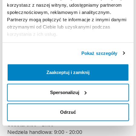
korzystasz z naszej witryny, udostępniamy partnerom
społecznościowym, reklamowym i analitycznym.
Regulamin wypożyczalni
Partnerzy mogą połączyć te informacje z innymi danymi
otrzymanymi od Ciebie lub uzyskanymi podczas
KAUCJA
korzystania z ich usług.
Nie pobieramy kaucji za wypożyczenie tego
produktu
Pokaż szczegóły
Zaakceptuj i zamknij
ODBIÓR I ZWROT SPRZĘTU
Poniedziałek: 10:00 - 21:00
Spersonalizuj
Wtorek: 10:00 - 21:00
Środa: 10:00 - 21:00
Czwartek: 10:00 - 21:00
Odrzuć
Piątek: 10:00 - 21:00
Sobota: 9:00 - 21:00
Niedziela handlowa: 9:00 - 20:00