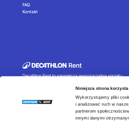
FAQ
Kontakt
Decathlon Rent to największa wypożyczalnia sprzętu
sportowego działająca na terenie całej Polski. Oferujem
wynajem rowerów, sprzętu turystycznego, sprzętu do
Niniejsza strona korzysta
sportów wodnych i wielu innych. U nas każdy znajdzie c
Wykorzystujemy pliki cook
dla siebie.
i analizować ruch w naszej
partnerom społecznościow
innymi danymi otrzymanymi
© Decathlon Rent