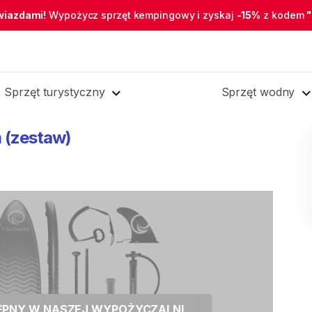
wiazdami!
Wypożycz sprzęt kempingowy i zyskaj
-15%
z kodem
Sprzęt turystyczny
Sprzęt wodny
m
(zestaw)
TĘPNY W NASZEJ WYPOŻYCZALNI