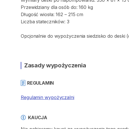
Wymiary
deski
po
napompowaniu:
350
×
81
×
15
Przewidziany
dla
osób
do:
160
kg
Długość
wiosła:
162
–
215
cm
Liczba
stateczników:
3
Opcjonalnie
do
wypożyczenia
siedzisko
do
deski
(
Zasady wypożyczenia
REGULAMIN
Regulamin wypożyczalni
KAUCJA