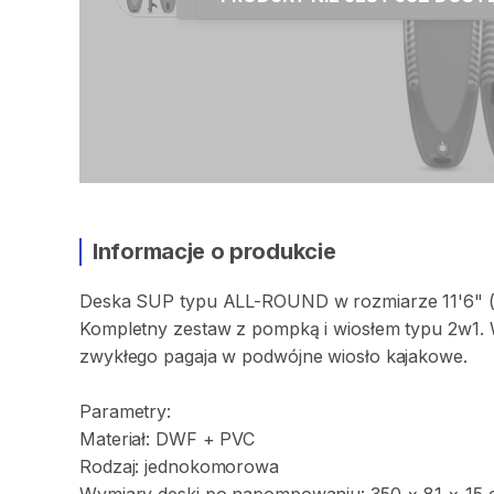
Informacje o produkcie
Deska
SUP
typu
ALL-ROUND
w
rozmiarze
11'6"
Kompletny
zestaw
z
pompką
i
wiosłem
typu
2w1.
zwykłego
pagaja
w
podwójne
wiosło
kajakowe.
Parametry:
Materiał:
DWF
+
PVC
Rodzaj:
jednokomorowa