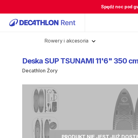
Spędź noc pod g
Cofnij
Rowery i akcesoria
Deska
SUP
TSUNAMI
11'6"
350
c
Decathlon Żory
PRODUKT NIE JEST JUŻ DOS