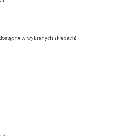
cm
dostępne
w
wybranych
sklepach).