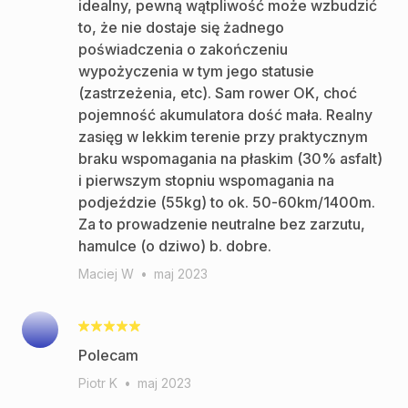
idealny, pewną wątpliwość może wzbudzić
to, że nie dostaje się żadnego
poświadczenia o zakończeniu
wypożyczenia w tym jego statusie
(zastrzeżenia, etc). Sam rower OK, choć
pojemność akumulatora dość mała. Realny
zasięg w lekkim terenie przy praktycznym
braku wspomagania na płaskim (30% asfalt)
i pierwszym stopniu wspomagania na
podjeździe (55kg) to ok. 50-60km/1400m.
Za to prowadzenie neutralne bez zarzutu,
hamulce (o dziwo) b. dobre.
Maciej W
•
maj 2023
Polecam
Piotr K
•
maj 2023