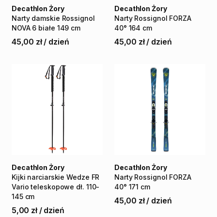
Decathlon Żory
Decathlon Żory
Narty
damskie
Rossignol
Narty
Rossignol
FORZA
NOVA
6
białe
149
cm
40°
164
cm
45,00 zł
/
dzień
45,00 zł
/
dzień
Decathlon Żory
Decathlon Żory
Kijki
narciarskie
Wedze
FR
Narty
Rossignol
FORZA
Vario
teleskopowe
dł.
110-
40°
171
cm
145
cm
45,00 zł
/
dzień
5,00 zł
/
dzień