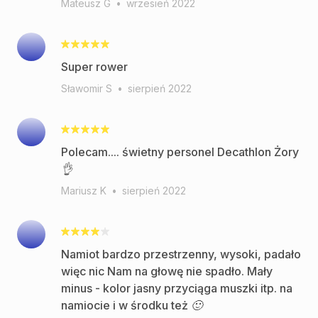
Mateusz G
•
wrzesień 2022
Super rower
Sławomir S
•
sierpień 2022
Polecam.... świetny personel Decathlon Żory
👌
Mariusz K
•
sierpień 2022
Namiot bardzo przestrzenny, wysoki, padało
więc nic Nam na głowę nie spadło. Mały
minus - kolor jasny przyciąga muszki itp. na
namiocie i w środku też 🙂