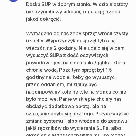
Deska SUP w dobrym stanie. Wiosło niestety
nie trzymało wysokości, regulację trzeba
jakoś dokręcić.
Wymagano od nas żeby sprzęt wrócił czysty
u suchy. Wypożyczyłam sprzęt tylko na
wieczór, na 2 godziny. Nie udało się w pełni
wysuszyć SUPa z dość oczywistych
powodów - jest na nim pianka/gąbka, która
chłonie wodę. Poza tym sprzęt był 1,5
godziny na wodzie, żeby go wysuszyć
przed oddaniem, musiałby być
napompowany kolejne tyle na słońcu co nie
było możliwe. Panie w sklepie chciały nas
obciążyć dodatkową opłatą, ale na
szczęście obyło się bez tego. Przydałaby się
zmiana systemu - albo włożenie do zestawu
jakiś ręczników do wycierania SUPa, albo
określenie w zasadach wynajmu, że można