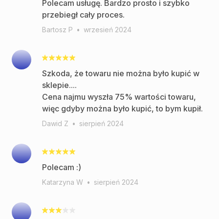
Polecam usługę. Bardzo prosto i szybko
przebiegł cały proces.
Bartosz P
•
wrzesień 2024
Szkoda, że towaru nie można było kupić w
sklepie....
Cena najmu wyszła 75% wartości towaru,
więc gdyby można było kupić, to bym kupił.
Dawid Z
•
sierpień 2024
Polecam :)
Katarzyna W
•
sierpień 2024