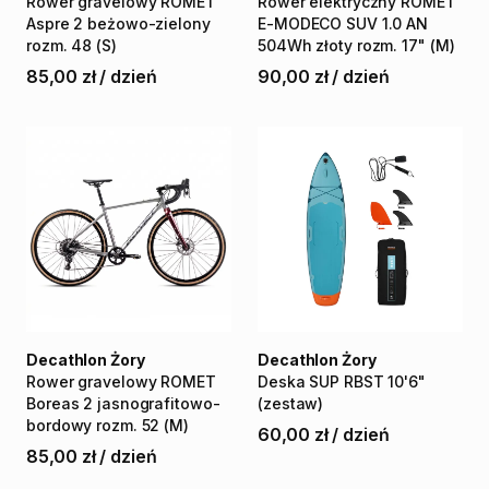
Rower
gravelowy
ROMET
Rower
elektryczny
ROMET
Aspre
2
beżowo-zielony
E-MODECO
SUV
1.0
AN
rozm.
48
(S)
504Wh
złoty
rozm.
17"
(M)
85,00 zł
/
dzień
90,00 zł
/
dzień
Decathlon Żory
Decathlon Żory
Rower
gravelowy
ROMET
Deska
SUP
RBST
10'6"
Boreas
2
jasnografitowo-
(zestaw)
bordowy
rozm.
52
(M)
60,00 zł
/
dzień
85,00 zł
/
dzień