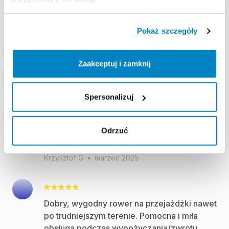
dla noszącego jak i dla noszonego!
Marcin G
•
sierpień 2025
Pokaż szczegóły
Zaakceptuj i zamknij
Tym razem zdecydowałem się wypożyczyć
ten elektryczny rower w rozm. L, bo
wcześniej wypożyczyłem rozmiar M, gdyż
Spersonalizuj
mój wzrost jest na granicy obu tych
rozmiarów. I na obu tych rowerach jeździło
się bardzo wygodnie, kwestia dostosowania
Odrzuć
(prostej w obsłudze) wysokości siodełka.
Krzysztof G
•
marzec 2025
Dobry, wygodny rower na przejażdżki nawet
po trudniejszym terenie. Pomocna i miła
obsługa podczas wypożyczania/zwrotu