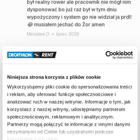
był realny rower ale pracownik nie mógł nim
dysponować bo już raz był w tym dniu
wypożyczony i system go nie widział ja prdl!
😂 musiałem jechać do Żor amen
Mirosław D
•
lipiec 2026
Super
Justyna S
•
styczeń 2026
Niniejsza strona korzysta z plików cookie
Wykorzystujemy pliki cookie do spersonalizowania treści
i reklam, aby oferować funkcje społecznościowe i
Super i bez problemów
analizować ruch w naszej witrynie. Informacje o tym, jak
Monika K
•
wrzesień 2025
korzystasz z naszej witryny, udostępniamy partnerom
społecznościowym, reklamowym i analitycznym.
Partnerzy mogą połączyć te informacje z innymi danymi
otrzymanymi od Ciebie lub uzyskanymi podczas
Nosidło Deuter jest super wygodne zarówno
korzystania z ich usług.