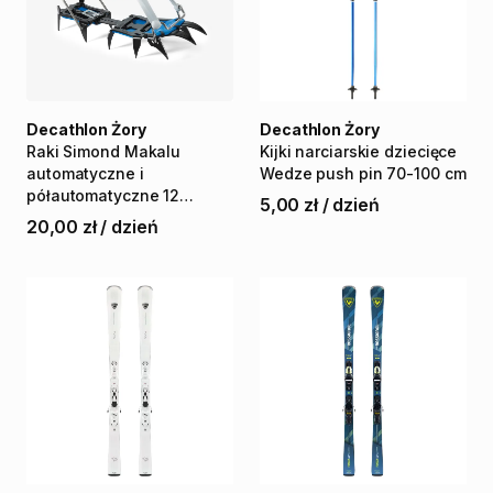
Decathlon Żory
Decathlon Żory
Raki
Simond
Makalu
Kijki
narciarskie
dziecięce
automatyczne
i
Wedze
push
pin
70-100
cm
półautomatyczne
12
5,00 zł
/
dzień
zębów
20,00 zł
/
dzień