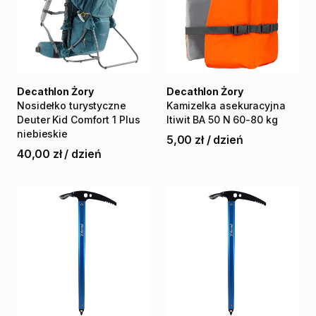
Decathlon Żory
Decathlon Żory
Nosidełko
turystyczne
Kamizelka
asekuracyjna
Deuter
Kid
Comfort
1
Plus
Itiwit
BA
50
N
60-80
kg
niebieskie
5,00 zł
/
dzień
40,00 zł
/
dzień