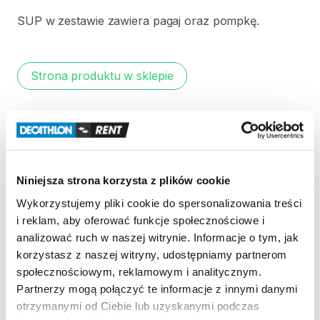
SUP
w
zestawie
zawiera
pagaj
oraz
pompkę.
Strona produktu w sklepie
Zasady wypożyczenia
REGULAMIN
Niniejsza strona korzysta z plików cookie
Regulamin wypożyczalni
Wykorzystujemy pliki cookie do spersonalizowania treści
i reklam, aby oferować funkcje społecznościowe i
analizować ruch w naszej witrynie. Informacje o tym, jak
KAUCJA
korzystasz z naszej witryny, udostępniamy partnerom
społecznościowym, reklamowym i analitycznym.
Nie pobieramy kaucji za wypożyczenie tego
Partnerzy mogą połączyć te informacje z innymi danymi
produktu
otrzymanymi od Ciebie lub uzyskanymi podczas