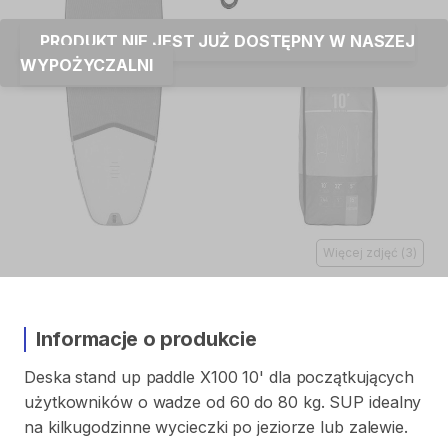
PRODUKT NIE JEST JUŻ DOSTĘPNY W NASZEJ
WYPOŻYCZALNI
Więcej zdjęć
(
3
)
Informacje o produkcie
Deska
stand
up
paddle
X100
10'
dla
początkujących
użytkowników
o
wadze
od
60
do
80
kg.
SUP
idealny
na
kilkugodzinne
wycieczki
po
jeziorze
lub
zalewie.