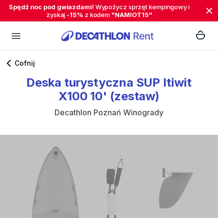
Spędź noc pod gwiazdami!
Wypożycz sprzęt kempingowy i
zyskaj
-15%
z kodem
"NAMIOT15"
Cofnij
Deska
turystyczna
SUP
Itiwit
X100
10'
(zestaw)
Decathlon Poznań Winogrady