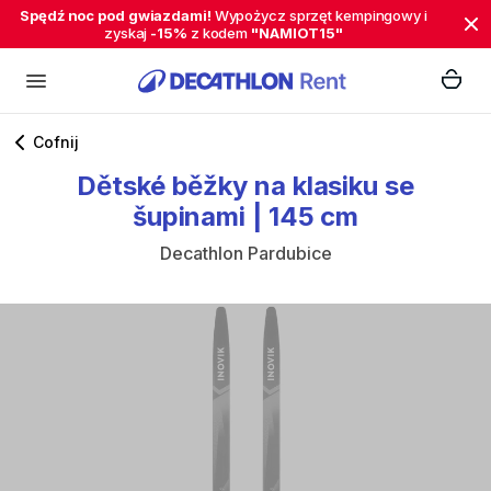
Spędź noc pod gwiazdami!
Wypożycz sprzęt kempingowy i
zyskaj
-15%
z kodem
"NAMIOT15"
Cofnij
Dětské
běžky
na
klasiku
se
šupinami
|
145
cm
Decathlon Pardubice