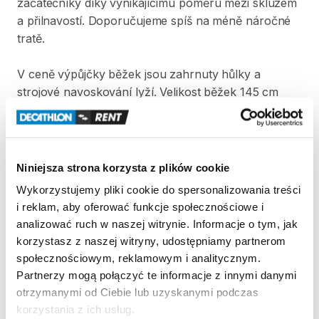
začátečníky
díky
vynikajícímu
poměru
mezi
skluzem
a
přilnavostí.
Doporučujeme
spíš
na
méně
náročné
tratě.
V
ceně
výpůjčky
běžek
jsou
zahrnuty
hůlky
a
strojové
navoskování
lyží.
Velikost
běžek
145
cm
doporučujeme
pro
děti
s
váhou
mezi
35
až
45
kg.
Strona produktu w sklepie
Niniejsza strona korzysta z plików cookie
Wykorzystujemy pliki cookie do spersonalizowania treści
Zasady wypożyczenia
i reklam, aby oferować funkcje społecznościowe i
analizować ruch w naszej witrynie. Informacje o tym, jak
REGULAMIN
korzystasz z naszej witryny, udostępniamy partnerom
społecznościowym, reklamowym i analitycznym.
Regulamin wypożyczalni
Partnerzy mogą połączyć te informacje z innymi danymi
otrzymanymi od Ciebie lub uzyskanymi podczas
korzystania z ich usług.
KAUCJA