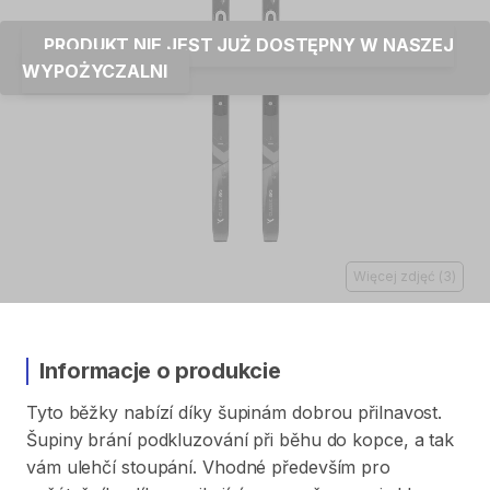
PRODUKT NIE JEST JUŻ DOSTĘPNY W NASZEJ
WYPOŻYCZALNI
Więcej zdjęć
(
3
)
Informacje o produkcie
Tyto
běžky
nabízí
díky
šupinám
dobrou
přilnavost.
Šupiny
brání
podkluzování
při
běhu
do
kopce​​​​​​​​​​​​
​,​
a
tak
vám
ulehčí
stoupání.
Vhodné
především
pro