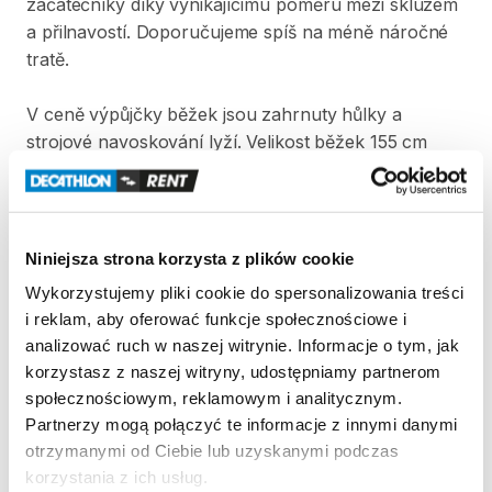
začátečníky
díky
vynikajícímu
poměru
mezi
skluzem
a
přilnavostí.
Doporučujeme
spíš
na
méně
náročné
tratě.
V
ceně
výpůjčky
běžek
jsou
zahrnuty
hůlky
a
strojové
navoskování
lyží.
Velikost
běžek
155
cm
doporučujeme
pro
děti
s
váhou
mezi
40
až
49
kg.
Strona produktu w sklepie
Niniejsza strona korzysta z plików cookie
Wykorzystujemy pliki cookie do spersonalizowania treści
Zasady wypożyczenia
i reklam, aby oferować funkcje społecznościowe i
analizować ruch w naszej witrynie. Informacje o tym, jak
REGULAMIN
korzystasz z naszej witryny, udostępniamy partnerom
społecznościowym, reklamowym i analitycznym.
Regulamin wypożyczalni
Partnerzy mogą połączyć te informacje z innymi danymi
otrzymanymi od Ciebie lub uzyskanymi podczas
korzystania z ich usług.
KAUCJA