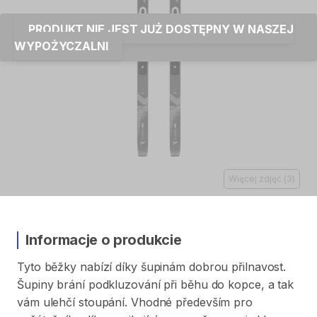
PRODUKT NIE JEST JUŻ DOSTĘPNY W NASZEJ
WYPOŻYCZALNI
Więcej zdjęć
(
3
)
Informacje o produkcie
Tyto
běžky
nabízí
díky
šupinám
dobrou
přilnavost.
Šupiny
brání
podkluzování
při
běhu
do
kopce​​​​​​​​​​​​​
​,​
a
tak
vám
ulehčí
stoupání.
Vhodné
především
pro