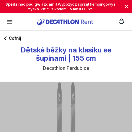
Spędź noc pod gwiazdami!
Wypożycz sprzęt kempingowy i
zyskaj
-15%
z kodem
"NAMIOT15"
Cofnij
Dětské
běžky
na
klasiku
se
šupinami
|
155
cm
Decathlon Pardubice