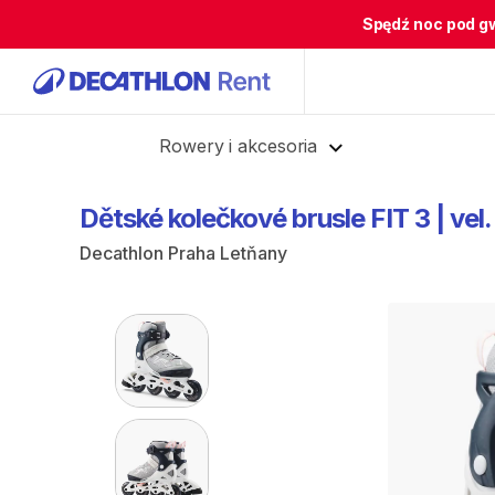
Spędź noc pod g
Cofnij
Rowery i akcesoria
Dětské
kolečkové
brusle
FIT
3
|
vel.
Decathlon Praha Letňany