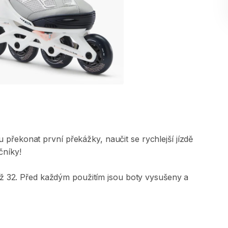
u
překonat
první
překážky​
​,​
naučit
se
rychlejší
jízdě
čníky!
ž
32.
Před
každým
použitím
jsou
boty
vysušeny
a