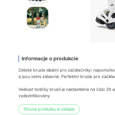
Informacje o produkcie
Dětské
brusle
ideální
pro
začátečníky:
napomoho
a
jsou
velmi
zábavné.
Perfektní
brusle
pro
začáte
Velikost
botičky
bruslí
je
nastavitelná
na
číslo
29
a
vydezinfikovány.
Strona produktu w sklepie