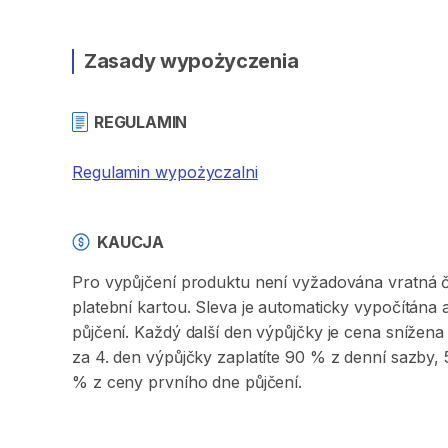
Zasady wypożyczenia
REGULAMIN
Regulamin wypożyczalni
KAUCJA
Pro vypůjčení produktu není vyžadována vratná či 
platební kartou. Sleva je automaticky vypočítána
půjčení. Každý další den výpůjčky je cena sníže
za 4. den výpůjčky zaplatíte 90 % z denní sazby
% z ceny prvního dne půjčení.