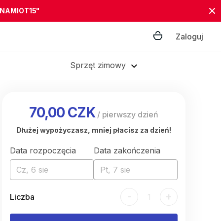
"NAMIOT15"
Zaloguj
Sprzęt zimowy
70,00 CZK
/
pierwszy dzień
Dłużej wypożyczasz, mniej płacisz za dzień!
Data rozpoczęcia
Data zakończenia
Cz, 6 sie
Pt, 7 sie
-
+
Liczba
1