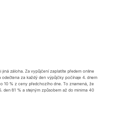
jiná záloha. Za vypůjčení zaplatíte předem online
 a odečtena za každý den výpůjčky počínaje 4. dnem
na o 10 % z ceny předchozího dne. To znamená, že
, 5. den 81 % a stejným způsobem až do minima 40