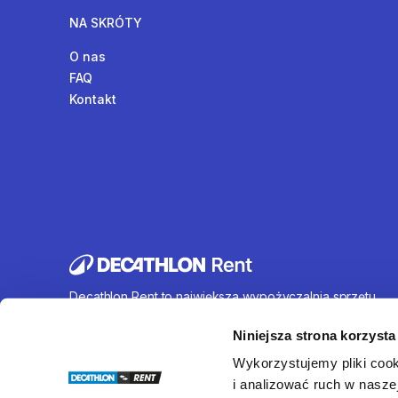
NA SKRÓTY
O nas
FAQ
Kontakt
Decathlon Rent to największa wypożyczalnia sprzętu
sportowego działająca na terenie całej Polski. Oferujem
wynajem rowerów, sprzętu turystycznego, sprzętu do
Niniejsza strona korzysta
sportów wodnych i wielu innych. U nas każdy znajdzie c
Wykorzystujemy pliki cook
dla siebie.
i analizować ruch w naszej