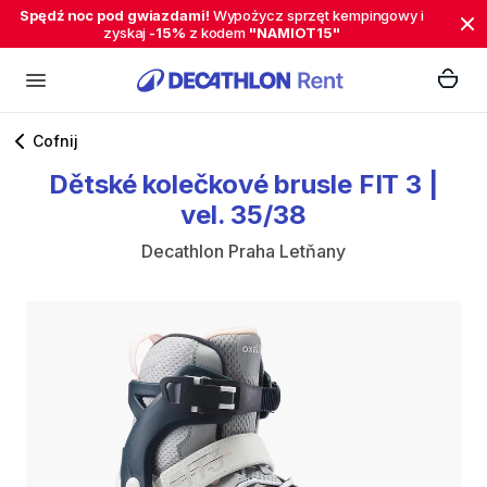
Spędź noc pod gwiazdami!
Wypożycz sprzęt kempingowy i
zyskaj
-15%
z kodem
"NAMIOT15"
Cofnij
Dětské
kolečkové
brusle
FIT
3
|
vel.
35​​
​/​
​​​38
Decathlon Praha Letňany