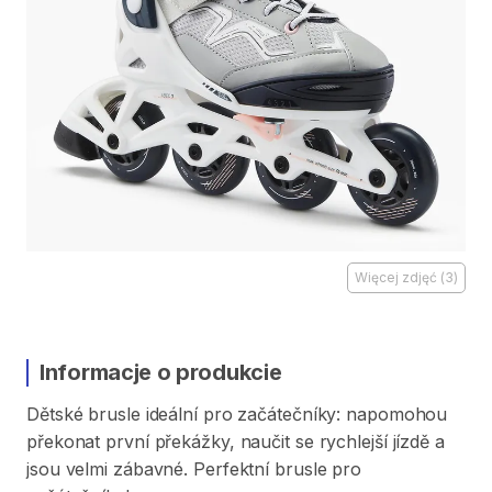
Więcej zdjęć
(
3
)
Informacje o produkcie
Dětské
brusle
ideální
pro
začátečníky:
napomohou
překonat
první
překážky​​​
​,​
naučit
se
rychlejší
jízdě
a
jsou
velmi
zábavné.
Perfektní
brusle
pro