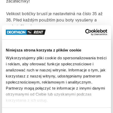
začátečníky!
Velikost
botičky
bruslí
je
nastavitelná
na
číslo
35
až
38.
Před
každým
použitím
jsou
boty
vysušeny
a
vydezinfikovány.
Strona produktu w sklepie
Niniejsza strona korzysta z plików cookie
Zasady wypożyczenia
Wykorzystujemy pliki cookie do spersonalizowania treści
i reklam, aby oferować funkcje społecznościowe i
REGULAMIN
analizować ruch w naszej witrynie. Informacje o tym, jak
korzystasz z naszej witryny, udostępniamy partnerom
Regulamin wypożyczalni
społecznościowym, reklamowym i analitycznym.
Partnerzy mogą połączyć te informacje z innymi danymi
otrzymanymi od Ciebie lub uzyskanymi podczas
KAUCJA
korzystania z ich usług.
Pro vypůjčení produktu není vyžadována vratná či