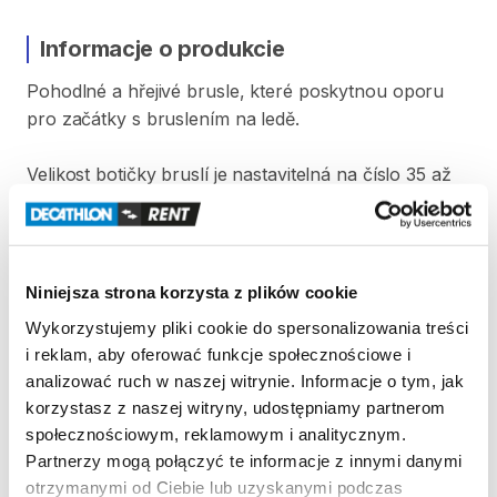
Informacje o produkcie
Pohodlné
a
hřejivé
brusle​​​​​​​​​​​
​,​
které
poskytnou
oporu
pro
začátky
s
bruslením
na
ledě.
Velikost
botičky
bruslí
je
nastavitelná
na
číslo
35
až
38.
Před
každým
použitím
jsou
boty
vysušeny
a
vydezinfikovány.
Strona produktu w sklepie
Niniejsza strona korzysta z plików cookie
Wykorzystujemy pliki cookie do spersonalizowania treści
i reklam, aby oferować funkcje społecznościowe i
Zasady wypożyczenia
analizować ruch w naszej witrynie. Informacje o tym, jak
korzystasz z naszej witryny, udostępniamy partnerom
REGULAMIN
społecznościowym, reklamowym i analitycznym.
Partnerzy mogą połączyć te informacje z innymi danymi
Regulamin wypożyczalni
otrzymanymi od Ciebie lub uzyskanymi podczas