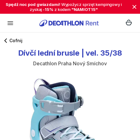
Spędź noc pod gwiazdami!
Wypożycz sprzęt kempingowy i
zyskaj
-15%
z kodem
"NAMIOT15"
Cofnij
Dívčí
lední
brusle
|
vel.
35​​​​​​​​​​​​​​
​/​
​​​​​​​​​​​​​​38
Decathlon Praha Nový Smíchov