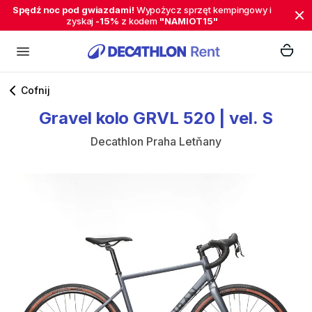
Spędź noc pod gwiazdami!
Wypożycz sprzęt kempingowy i
zyskaj
-15%
z kodem
"NAMIOT15"
Cofnij
Gravel
kolo
GRVL
520
|
vel.
S
Decathlon Praha Letňany