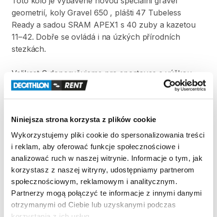
Toto
kolo
je
vybavené
novou
speciální
gravel
geometrií​​​​
​,​
koly
Gravel
650
​,​
plášti
47
Tubeless
Ready
a
sadou
SRAM
APEX1
s
40
zuby
a
kazetou
11–42.
Dobře
se
ovládá
i
na
úzkých
přírodních
stezkách.
Velikost
S
doporučujeme
pro
sportovce
s
výškou
mezi
165
a
173
cm.
V
ceně
výpůjčky
kola
je
zahrnutá
helma.
Niniejsza strona korzysta z plików cookie
Strona produktu w sklepie
Wykorzystujemy pliki cookie do spersonalizowania treści
i reklam, aby oferować funkcje społecznościowe i
Zasady wypożyczenia
analizować ruch w naszej witrynie. Informacje o tym, jak
korzystasz z naszej witryny, udostępniamy partnerom
REGULAMIN
społecznościowym, reklamowym i analitycznym.
Partnerzy mogą połączyć te informacje z innymi danymi
Regulamin wypożyczalni
otrzymanymi od Ciebie lub uzyskanymi podczas
korzystania z ich usług.