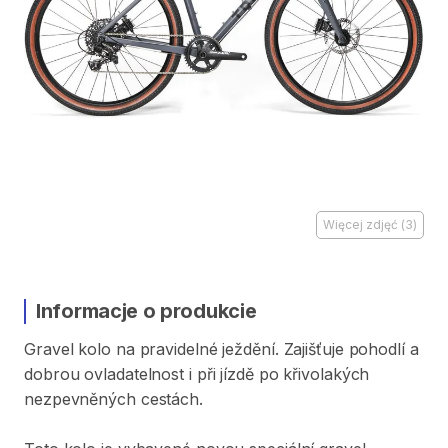
Więcej zdjęć
(
3
)
Informacje o produkcie
Gravel
kolo
na
pravidelné
ježdění.
Zajišťuje
pohodlí
a
dobrou
ovladatelnost
i
při
jízdě
po
křivolakých
nezpevněných
cestách.