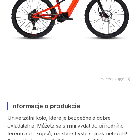
Więcej zdjęć
(
3
)
Informacje o produkcie
Univerzální
kolo​​​​​​​​​​
​,​
které
je
bezpečné
a
dobře
ovladatelné.
Můžete
se
s
nimi
vydat
do
přírodního
terénu
a
do
kopců​​​​​​​​​​
​,​
na
které
byste
si
jinak
netroufli!