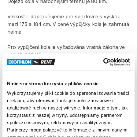
Dojezd
kola
v
náročnějším
terénu
je
80
km.
Velikost
L
doporučujeme
pro
sportovce
s
výškou
mezi
175
a
184
cm.
V
ceně
výpůjčky
kola
je
zahrnutá
helma.
Pro
vypůjčení
kola
je
vyžadována
vratná
záloha
ve
výši
10
000
Kč.
Strona produktu w sklepie
Niniejsza strona korzysta z plików cookie
Zasady wypożyczenia
Wykorzystujemy pliki cookie do spersonalizowania treści
i reklam, aby oferować funkcje społecznościowe i
REGULAMIN
analizować ruch w naszej witrynie. Informacje o tym, jak
korzystasz z naszej witryny, udostępniamy partnerom
Regulamin wypożyczalni
społecznościowym, reklamowym i analitycznym.
Partnerzy mogą połączyć te informacje z innymi danymi