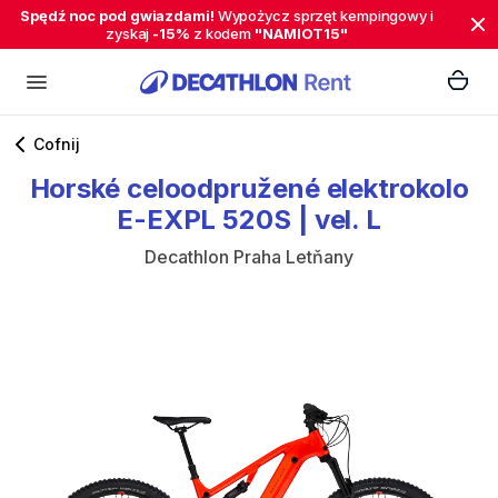
Spędź noc pod gwiazdami!
Wypożycz sprzęt kempingowy i
zyskaj
-15%
z kodem
"NAMIOT15"
Cofnij
Horské
celoodpružené
elektrokolo
E-EXPL
520S
|
vel.
L
Decathlon Praha Letňany