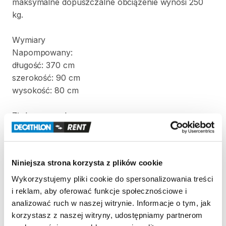
maksymalne
dopuszczalne
obciążenie
wynosi
250
kg.
Wymiary
Napompowany:
długość:
370
cm
szerokość:
90
cm
wysokość:
80
cm
Złożony
w
pokrowcu:
długość:
90
cm
szerokość:
60
cm
wysokość:
60
cm
Niniejsza strona korzysta z plików cookie
Waga:
22
kg
Wykorzystujemy pliki cookie do spersonalizowania treści
i reklam, aby oferować funkcje społecznościowe i
analizować ruch w naszej witrynie. Informacje o tym, jak
W
komplecie
z
kajakiem
znajdują
się
dwa
wiosła
i
korzystasz z naszej witryny, udostępniamy partnerom
pompka.