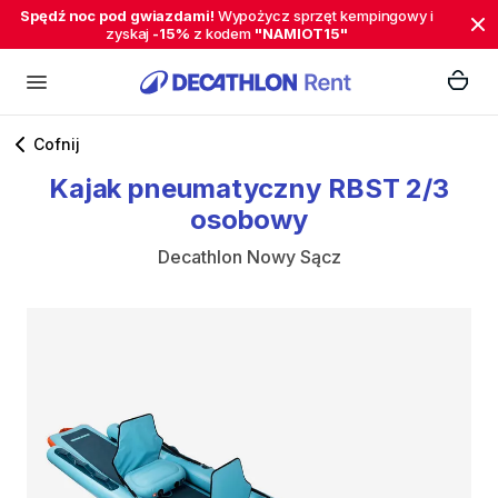
Spędź noc pod gwiazdami!
Wypożycz sprzęt kempingowy i
zyskaj
-15%
z kodem
"NAMIOT15"
Cofnij
Kajak
pneumatyczny
RBST
2
​/​
3
osobowy
Decathlon Nowy Sącz