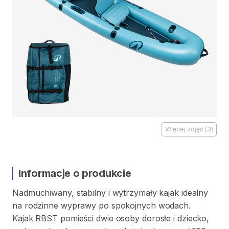
Więcej zdjęć
(
3
)
Informacje o produkcie
Nadmuchiwany
​,​
stabilny
i
wytrzymały
kajak
idealny
na
rodzinne
wyprawy
po
spokojnych
wodach.
Kajak
RBST
pomieści
dwie
osoby
dorosłe
i
dziecko
​,​