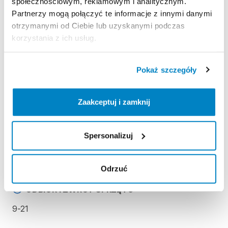
społecznościowym, reklamowym i analitycznym.
Partnerzy mogą połączyć te informacje z innymi danymi
otrzymanymi od Ciebie lub uzyskanymi podczas
Zasady wypożyczenia
korzystania z ich usług.
REGULAMIN
Pokaż szczegóły
Regulamin wypożyczalni
Zaakceptuj i zamknij
KAUCJA
Spersonalizuj
Nie pobieramy kaucji za wypożyczenie tego
produktu
Odrzuć
ODBIÓR I ZWROT SPRZĘTU