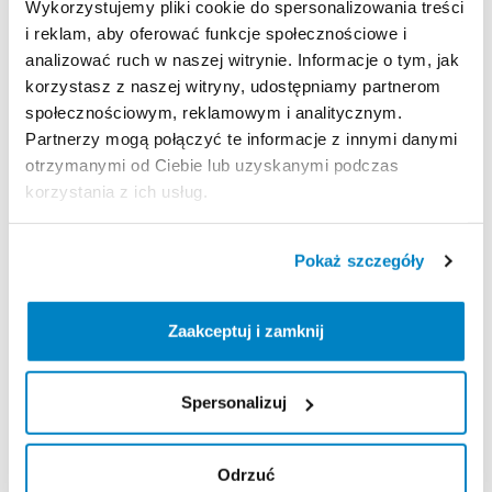
Wykorzystujemy pliki cookie do spersonalizowania treści
i reklam, aby oferować funkcje społecznościowe i
analizować ruch w naszej witrynie. Informacje o tym, jak
Zasady wypożyczenia
korzystasz z naszej witryny, udostępniamy partnerom
społecznościowym, reklamowym i analitycznym.
REGULAMIN
Partnerzy mogą połączyć te informacje z innymi danymi
otrzymanymi od Ciebie lub uzyskanymi podczas
Regulamin wypożyczalni
korzystania z ich usług.
KAUCJA
Pokaż szczegóły
Nie pobieramy kaucji za wypożyczenie tego
produktu
Zaakceptuj i zamknij
Spersonalizuj
ODBIÓR I ZWROT SPRZĘTU
Poniedziałek: 10:00 - 19:00
Odrzuć
Wtorek: 10:00 - 19:00