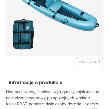
Więcej zdjęć
(
3
)
Informacje o produkcie
Nadmuchiwany
​,​
stabilny
i
wytrzymały
kajak
idealny
na
rodzinne
wyprawy
po
spokojnych
wodach.
Kajak
RBST
pomieści
dwie
osoby
dorosłe
i
dziecko
​,​