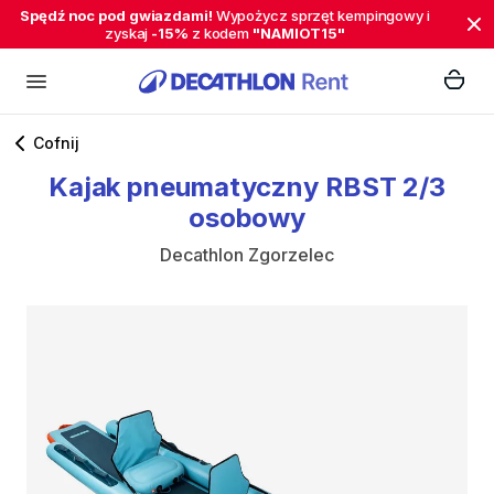
Spędź noc pod gwiazdami!
Wypożycz sprzęt kempingowy i
zyskaj
-15%
z kodem
"NAMIOT15"
Cofnij
Kajak
pneumatyczny
RBST
2
​/​
3
osobowy
Decathlon Zgorzelec