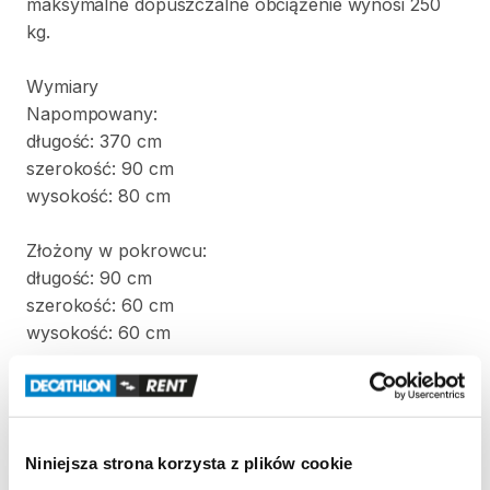
maksymalne
dopuszczalne
obciążenie
wynosi
250
kg.
Wymiary
Napompowany:
długość:
370
cm
szerokość:
90
cm
wysokość:
80
cm
Złożony
w
pokrowcu:
długość:
90
cm
szerokość:
60
cm
wysokość:
60
cm
Waga:
22
kg
W
komplecie
z
kajakiem
znajdują
się
dwa
wiosła
i
Niniejsza strona korzysta z plików cookie
pompka.