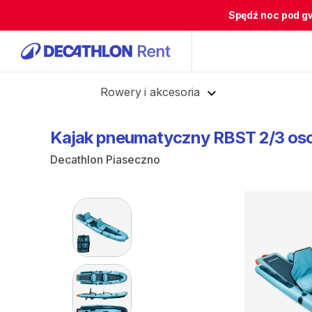
Spędź noc pod g
Cofnij
Rowery i akcesoria
Kajak
pneumatyczny
RBST
2
​/​
3
os
Decathlon Piaseczno