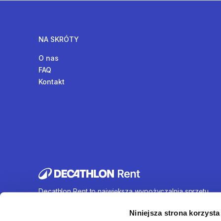
NA SKRÓTY
O nas
FAQ
Kontakt
Decathlon Rent to największa wypożyczalnia sprzętu
sportowego działająca na terenie całej Polski. Oferujem
wynajem rowerów, sprzętu turystycznego, sprzętu do
Niniejsza strona korzysta
sportów wodnych i wielu innych. U nas każdy znajdzie c