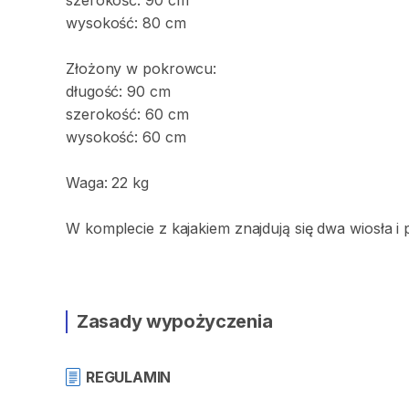
szerokość:
90
cm
wysokość:
80
cm
Złożony
w
pokrowcu:
długość:
90
cm
szerokość:
60
cm
wysokość:
60
cm
Waga:
22
kg
W
komplecie
z
kajakiem
znajdują
się
dwa
wiosła
i
Zasady wypożyczenia
REGULAMIN