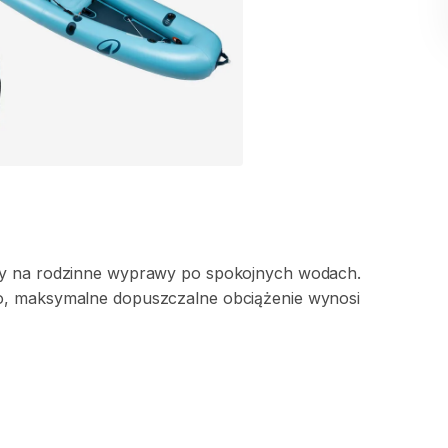
y
na
rodzinne
wyprawy
po
spokojnych
wodach.
o
​,​
maksymalne
dopuszczalne
obciążenie
wynosi