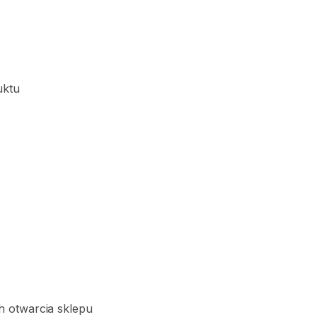
uktu
h otwarcia sklepu