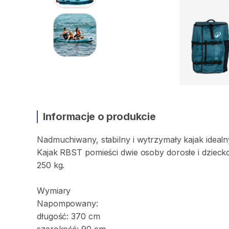
Informacje o produkcie
Nadmuchiwany
​,​
stabilny
i
wytrzymały
kajak
idealn
Kajak
RBST
pomieści
dwie
osoby
dorosłe
i
dzieck
250
kg.
Wymiary
Napompowany:
długość:
370
cm