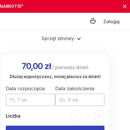
"NAMIOT15"
Zaloguj
Sprzęt zimowy
70,00 zł
/
pierwszy dzień
Dłużej wypożyczasz, mniej płacisz za dzień!
Data rozpoczęcia
Data zakończenia
Pt, 7 sie
So, 8 sie
-
+
Liczba
1