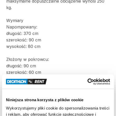
maksymalne
dopuszczalne
obciążenie
wynosi
250
kg.
Wymiary
Napompowany:
długość:
370
cm
szerokość:
90
cm
wysokość:
80
cm
Złożony
w
pokrowcu:
długość:
90
cm
szerokość:
60
cm
wysokość:
60
cm
Waga:
22
kg
Niniejsza strona korzysta z plików cookie
W
komplecie
z
kajakiem
znajdują
się
dwa
wiosła
i
Wykorzystujemy pliki cookie do spersonalizowania treści
pompka.
i reklam, aby oferować funkcje społecznościowe i