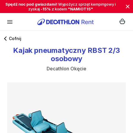
Spędź noc pod gwiazdami!
Wypożycz sprzęt kempingowy i
zyskaj
-15%
z kodem
"NAMIOT15"
Cofnij
Kajak
pneumatyczny
RBST
2
​/​
3
osobowy
Decathlon Okęcie