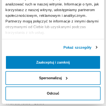
analizować ruch w naszej witrynie. Informacje o tym, jak
korzystasz z naszej witryny, udostępniamy partnerom
Zasady wypożyczenia
społecznościowym, reklamowym i analitycznym.
Partnerzy mogą połączyć te informacje z innymi danymi
otrzymanymi od Ciebie lub uzyskanymi podczas
REGULAMIN
korzystania z ich usług.
Regulamin wypożyczalni
Pokaż szczegóły
KAUCJA
Zaakceptuj i zamknij
Nie pobieramy kaucji za wypożyczenie tego
produktu
Spersonalizuj
ODBIÓR I ZWROT SPRZĘTU
Odrzuć
Poniedziałek: 10:00 - 20:00
Wtorek: 10:00 - 20:00