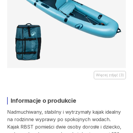
Więcej zdjęć
(
3
)
Informacje o produkcie
Nadmuchiwany
​,​
stabilny
i
wytrzymały
kajak
idealny
na
rodzinne
wyprawy
po
spokojnych
wodach.
Kajak
RBST
pomieści
dwie
osoby
dorosłe
i
dziecko
​,​