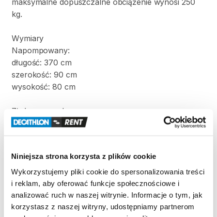
maksymalne
dopuszczalne
obciążenie
wynosi
250
kg.
Wymiary
Napompowany:
długość:
370
cm
szerokość:
90
cm
wysokość:
80
cm
Złożony
w
pokrowcu:
długość:
90
cm
szerokość:
60
cm
wysokość:
60
cm
Niniejsza strona korzysta z plików cookie
Waga:
22
kg
Wykorzystujemy pliki cookie do spersonalizowania treści
i reklam, aby oferować funkcje społecznościowe i
analizować ruch w naszej witrynie. Informacje o tym, jak
W
komplecie
z
kajakiem
znajdują
się
dwa
wiosła
i
korzystasz z naszej witryny, udostępniamy partnerom
pompka.