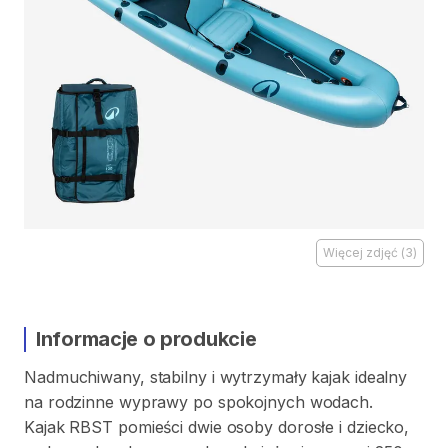
Więcej zdjęć
(
3
)
Informacje o produkcie
Nadmuchiwany
​,​
stabilny
i
wytrzymały
kajak
idealny
na
rodzinne
wyprawy
po
spokojnych
wodach.
Kajak
RBST
pomieści
dwie
osoby
dorosłe
i
dziecko
​,​