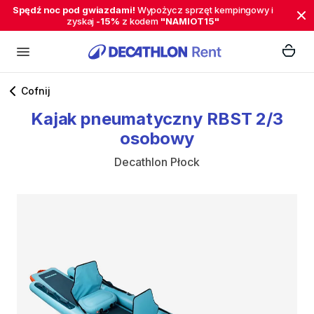
Spędź noc pod gwiazdami!
Wypożycz sprzęt kempingowy i
zyskaj
-15%
z kodem
"NAMIOT15"
Cofnij
Kajak
pneumatyczny
RBST
2
​/​
3
osobowy
Decathlon Płock