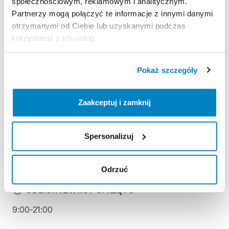
społecznościowym, reklamowym i analitycznym.
Partnerzy mogą połączyć te informacje z innymi danymi
otrzymanymi od Ciebie lub uzyskanymi podczas
Zasady wypożyczenia
korzystania z ich usług.
REGULAMIN
Pokaż szczegóły
Regulamin wypożyczalni
Zaakceptuj i zamknij
KAUCJA
Spersonalizuj
Nie pobieramy kaucji za wypożyczenie tego
produktu
Odrzuć
ODBIÓR I ZWROT SPRZĘTU
9:00-21:00