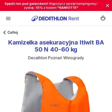
Spędź noc pod gwiazdami!
Wypożycz sprzęt kempingowy i
zyskaj
-15%
z kodem
"NAMIOT15"
Cofnij
Kamizelka
asekuracyjna
Itiwit
BA
50
N
40-60
kg
Decathlon Poznań Winogrady