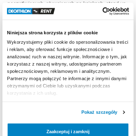
początkujących​
​,​
pływających
na
kajakach​
​,​
stand
up
paddle
(SUP)​
​,​
małych
żaglówkach
lub
katamaranach.
Lekka
kamizelka
asekuracyjna
50N​
​,​
o
wyciętym
kroju​
​,​
łatwa
do
założenia
i
regulacji.
Niniejsza strona korzysta z plików cookie
Zapewnia
dobrą
swobodę
ruchów​
​,​
niezależnie
od
uprawianego
sportu
wodnego.
Wykorzystujemy pliki cookie do spersonalizowania treści
i reklam, aby oferować funkcje społecznościowe i
Kamizelka
przeznaczona
dla
osób
o
wadze
od
40
kg
analizować ruch w naszej witrynie. Informacje o tym, jak
do
60
kg.
korzystasz z naszej witryny, udostępniamy partnerom
społecznościowym, reklamowym i analitycznym.
Partnerzy mogą połączyć te informacje z innymi danymi
Strona produktu w sklepie
otrzymanymi od Ciebie lub uzyskanymi podczas
korzystania z ich usług.
Zasady wypożyczenia
Pokaż szczegóły
REGULAMIN
Regulamin wypożyczalni
Zaakceptuj i zamknij