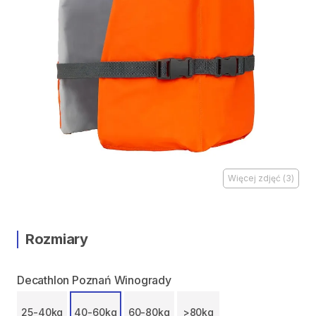
Więcej zdjęć
(
3
)
Rozmiary
Decathlon Poznań Winogrady
25-40kg
40-60kg
60-80kg
>80kg