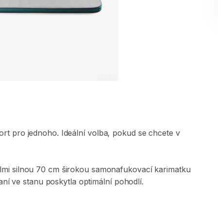
ort
pro
jednoho.
Ideální
volba​​​
​,​
pokud
se
chcete
v
lmi
silnou
70
cm
širokou
samonafukovací
karimatku​​​
aní
ve
stanu
poskytla
optimální
pohodlí.