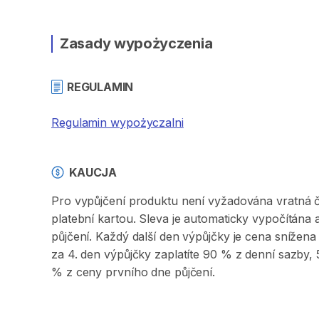
Zasady wypożyczenia
REGULAMIN
Regulamin wypożyczalni
KAUCJA
Pro vypůjčení produktu není vyžadována vratná či 
platební kartou. Sleva je automaticky vypočítána
půjčení. Každý další den výpůjčky je cena sníže
za 4. den výpůjčky zaplatíte 90 % z denní sazby
% z ceny prvního dne půjčení.