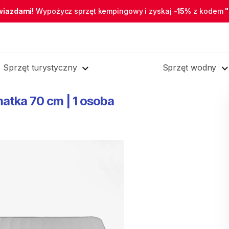
wiazdami!
Wypożycz sprzęt kempingowy i zyskaj
-15%
z kodem
Sprzęt turystyczny
Sprzęt wodny
matka
70
cm
|
1
osoba