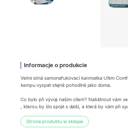
Informacje o produkcie
Velmi
silná
samonafukovací
karimatka
Ultim
Comf
kempu
vyspat
stejně
pohodlně
jako
doma.
Co
bylo
při
vývoji
naším
cílem?
Nabídnout
vám
ve
,​
kterou
by
šlo
spojit
s
další​​​
​,​
a
která
by
vám
při
sp
Strona produktu w sklepie