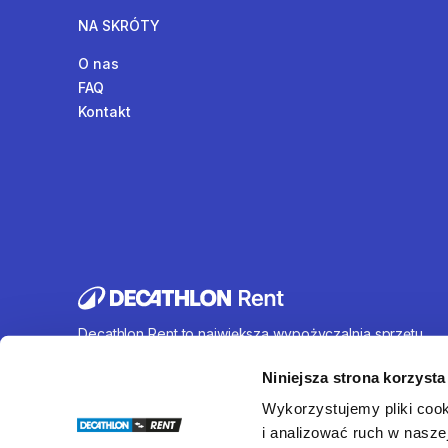
NA SKRÓTY
O nas
FAQ
Kontakt
Decathlon Rent to największa wypożyczalnia sprzętu
sportowego działająca na terenie całej Polski. Oferujem
wynajem rowerów, sprzętu turystycznego, sprzętu do
Niniejsza strona korzysta
sportów wodnych i wielu innych. U nas każdy znajdzie c
Wykorzystujemy pliki cook
dla siebie.
i analizować ruch w naszej