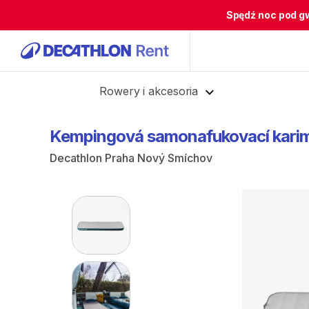
Spędź noc pod g
Cofnij
Rowery i akcesoria
Kempingová
samonafukovací
kari
Decathlon Praha Nový Smíchov