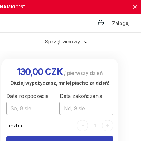
"NAMIOT15"
Zaloguj
Sprzęt zimowy
130,00 CZK
/
pierwszy dzień
Dłużej wypożyczasz, mniej płacisz za dzień!
Data rozpoczęcia
Data zakończenia
So, 8 sie
Nd, 9 sie
-
+
Liczba
1