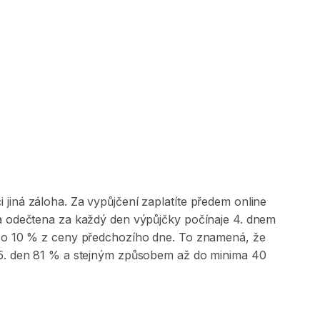
jiná záloha. Za vypůjčení zaplatíte předem online
 a odečtena za každý den výpůjčky počínaje 4. dnem
na o 10 % z ceny předchozího dne. To znamená, že
, 5. den 81 % a stejným způsobem až do minima 40