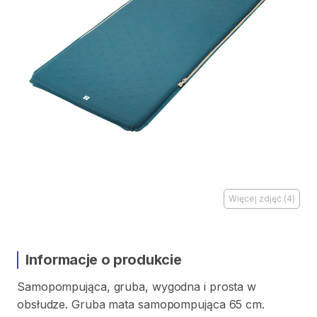
Więcej zdjęć
(
4
)
Informacje o produkcie
Samopompująca
​,​
gruba
​,​
wygodna
i
prosta
w
obsłudze.
Gruba
mata
samopompująca
65
cm.