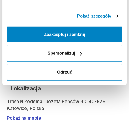
Poniedziałek: 9:00 - 20:30
Wtorek: 9:00 - 20:30
Pokaż szczegóły
Środa: 9:00 - 20:30
Czwartek: 9:00 - 20:30
Zaakceptuj i zamknij
Piątek: 9:00 - 20:30
Sobota: 9:00 - 20:30
Niedziela handlowa: 10:00 - 20:00
Spersonalizuj
Możliwość odbioru i zwrotu produktu w godzinach
otwarcia sklepu.
Odrzuć
Lokalizacja
Trasa Nikodema i Józefa Renców 30, 40-878
Katowice, Polska
Pokaż na mapie