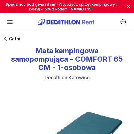
Spędź noc pod gwiazdami!
Wypożycz sprzęt kempingowy i
zyskaj
-15%
z kodem
"NAMIOT15"
Cofnij
Mata
kempingowa
samopompująca
-
COMFORT
65
CM
-
1-osobowa
Decathlon Katowice