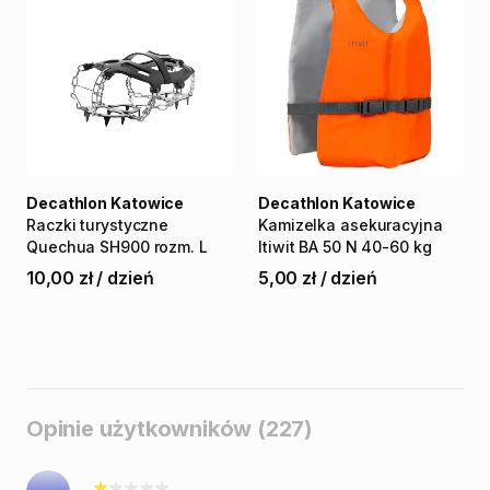
Decathlon Katowice
Decathlon Katowice
Raczki
turystyczne
Kamizelka
asekuracyjna
Quechua
SH900
rozm.
L
Itiwit
BA
50
N
40-60
kg
10,00 zł
/
dzień
5,00 zł
/
dzień
Opinie użytkowników (227)