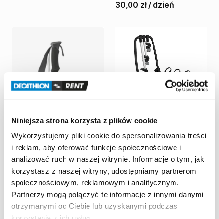
30,00 zł
/
dzień
Niniejsza strona korzysta z plików cookie
Decathlon Katowice
Decathlon Katowice
Wykorzystujemy pliki cookie do spersonalizowania treści
2
kijki
turystyczne
-
Bagażnik
na
rowery
na
i reklam, aby oferować funkcje społecznościowe i
MH500
FORCLAZ
hak
Thule
Velocompact
analizować ruch w naszej witrynie. Informacje o tym, jak
926
na
3
rowery
10,00 zł
/
dzień
korzystasz z naszej witryny, udostępniamy partnerom
55,00 zł
/
dzień
społecznościowym, reklamowym i analitycznym.
Partnerzy mogą połączyć te informacje z innymi danymi
otrzymanymi od Ciebie lub uzyskanymi podczas
korzystania z ich usług.