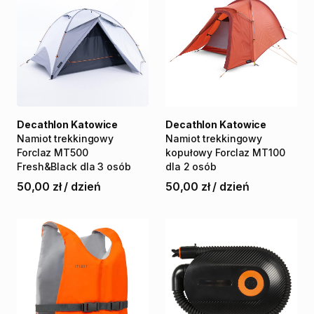
Decathlon Katowice
Decathlon Katowice
Namiot
trekkingowy
Namiot
trekkingowy
Forclaz
MT500
kopułowy
Forclaz
MT100
Fresh&Black
dla
3
osób
dla
2
osób
50,00 zł
/
dzień
50,00 zł
/
dzień