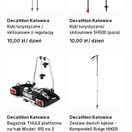
Decathlon Katowice
Decathlon Katowice
Kijki
turystyczne
​/​
Kijki
turystyczne
​/​
skitourowe
z
regulacją
skitourowe
SH500
(para)
10,00 zł
/
dzień
10,00 zł
/
dzień
Decathlon Katowice
Decathlon Katowice
Bagażnik
THULE
platforma
Zestaw
dwóch
kijków
-
na
hak
Model:
915
na
2
Komperdell
Ridge
HIKER