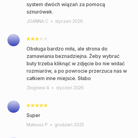
system dwóch wiązań za pomocą
sznurówek.
JOANNA C
•
styczeń 2026
Obsługa bardzo miła, ale strona do
zamawiania beznadziejna. Żeby wybrać
buty trzeba kliknąć w zdjęcie bo nie widać
rozmiarów, a po powrocie przerzuca nas w
całkiem inne miejsce. Słabo
Zbigniew A
•
styczeń 2026
Super
Mateusz P
•
grudzień 2025