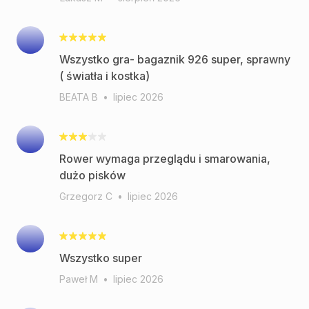
Wszystko gra- bagaznik 926 super, sprawny
BEATA B
•
lipiec 2026
Rower wymaga przeglądu i smarowania,
dużo pisków
Grzegorz C
•
lipiec 2026
Wszystko super
Paweł M
•
lipiec 2026