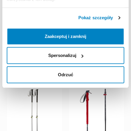
Pokaż szczegóły
Zaakceptuj i zamknij
Decathlon Katowice
Decathlon Katowice
Spersonalizuj
Rakieta
tenisowa
Artengo
DETEKTOR
DO
TR190
Lite
V2
|
Grip
2
NAMIERZANIA
OFIAR
LAWIN
Evo4
ARVA
10,00 zł
/
dzień
Odrzuć
15,00 zł
/
dzień