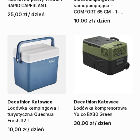
RAPID
CAPERLAN
L
samopompująca
-
COMFORT
65
CM
-
1-
25,00 zł
/
dzień
osobowa
10,00 zł
/
dzień
Decathlon Katowice
Decathlon Katowice
Lodówka
kempingowa
i
Lodówka
kompresorowa
turystyczna
Quechua
Yolco
BX30
Green
Fresh
32
l
30,00 zł
/
dzień
10,00 zł
/
dzień