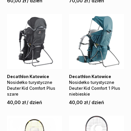
60,00 zł
/
dzień
70,00 zł
/
dzień
Decathlon Katowice
Decathlon Katowice
Nosidełko
turystyczne
Nosidełko
turystyczne
Deuter
Kid
Comfort
Plus
Deuter
Kid
Comfort
1
Plus
szare
niebieskie
40,00 zł
/
dzień
40,00 zł
/
dzień