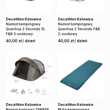
Decathlon Katowice
Decathlon Katowice
Namiot
kempingowy
Namiot
kempingowy
Quechua
2
Seconds
XL
Quechua
2
Seconds
F&B
F&B
3-osobowy
2-osobowy
40,00 zł
/
dzień
40,00 zł
/
dzień
Decathlon Katowice
Decathlon Katowice
Namiot
karpiowy
TANKER
Mata
kempingowa