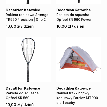
Decathlon Katowice
Decathlon Katowice
Rakieta
tenisowa
Artengo
Rakieta
do
squasha
TR960
Precision
|
Grip
2
Opfeel
SR
960
Power
10,00 zł
/
dzień
10,00 zł
/
dzień
Decathlon Katowice
Decathlon Katowice
Rakieta
do
squasha
Namiot
trekkingowy
Opfeel
SR
560
kopułowy
Forclaz
MT900
dla
1
osoby
10,00 zł
/
dzień