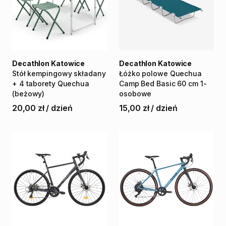
Decathlon Katowice
Decathlon Katowice
Stół
kempingowy
składany
Łóżko
polowe
Quechua
+
4
taborety
Quechua
Camp
Bed
Basic
60
cm
1-
(beżowy)
osobowe
20,00 zł
/
dzień
15,00 zł
/
dzień