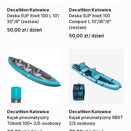
Decathlon Katowice
Decathlon Katowice
Deska
SUP
Itiwit
100
L
10'
​/​
Deska
SUP
Itiwit
100
35"
​/​
6"
(zestaw)
Compact
L
10'
​/​
35"
​/​
6"
(zestaw)
50,00 zł
/
dzień
50,00 zł
/
dzień
Decathlon Katowice
Decathlon Katowice
Kajak
pneumatyczny
Kajak
pneumatyczny
RBST
Tribord
100+
2
​/​
3-osobowy
2
​/​
3
osobowy