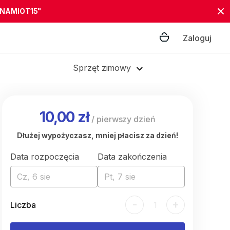
"NAMIOT15"
Zaloguj
Sprzęt zimowy
10,00 zł
/
pierwszy dzień
Dłużej wypożyczasz, mniej płacisz za dzień!
Data rozpoczęcia
Data zakończenia
Cz, 6 sie
Pt, 7 sie
-
+
Liczba
1