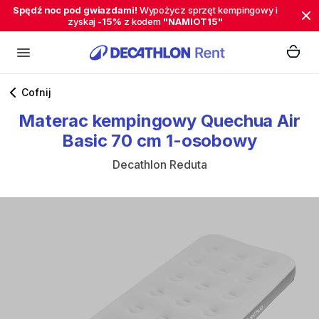
Spędź noc pod gwiazdami!
Wypożycz sprzęt kempingowy i
zyskaj
-15%
z kodem
"NAMIOT15"
Cofnij
Materac
kempingowy
Quechua
Air
Basic
70
cm
1-osobowy
Decathlon Reduta