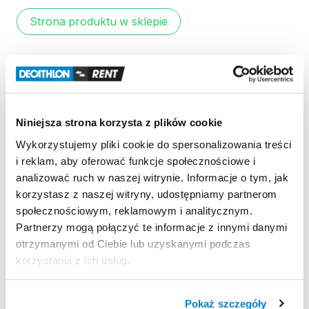
Strona produktu w sklepie
Zasady wypożyczenia
REGULAMIN
Niniejsza strona korzysta z plików cookie
Regulamin wypożyczalni
Wykorzystujemy pliki cookie do spersonalizowania treści
i reklam, aby oferować funkcje społecznościowe i
analizować ruch w naszej witrynie. Informacje o tym, jak
KAUCJA
korzystasz z naszej witryny, udostępniamy partnerom
społecznościowym, reklamowym i analitycznym.
Nie pobieramy kaucji za wypożyczenie tego
Partnerzy mogą połączyć te informacje z innymi danymi
produktu
otrzymanymi od Ciebie lub uzyskanymi podczas
korzystania z ich usług.
ODBIÓR I ZWROT SPRZĘTU
Pokaż szczegóły
Poniedziałek: 10:00 - 20:30