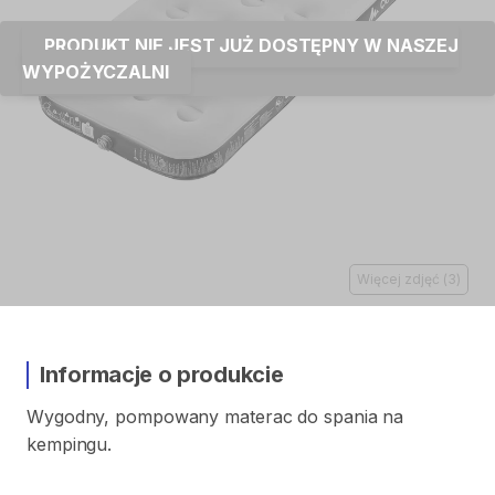
PRODUKT NIE JEST JUŻ DOSTĘPNY W NASZEJ
WYPOŻYCZALNI
Więcej zdjęć
(
3
)
Informacje o produkcie
Wygodny​
​,​
pompowany
materac
do
spania
na
kempingu.