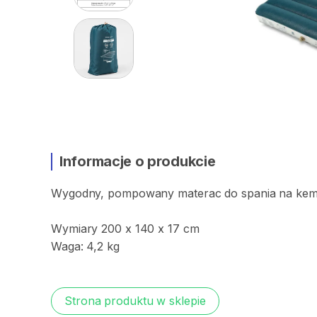
Informacje o produkcie
Wygodny​
​,​
pompowany
materac
do
spania
na
kem
Wymiary
200
x
140
x
17
cm
Waga:
4​
​,​
​2
kg
Strona produktu w sklepie