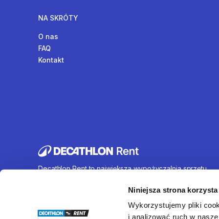
NA SKRÓTY
O nas
FAQ
Kontakt
Decathlon Rent to największa wypożyczalnia sprzętu
sportowego działająca na terenie całej Polski. Oferujem
wynajem rowerów, sprzętu turystycznego, sprzętu do
Niniejsza strona korzysta
sportów wodnych i wielu innych. U nas każdy znajdzie c
Wykorzystujemy pliki cook
dla siebie.
i analizować ruch w naszej