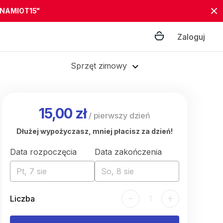
"NAMIOT15"
Zaloguj
Sprzęt zimowy
15,00 zł
/
pierwszy dzień
Dłużej wypożyczasz, mniej płacisz za dzień!
Data rozpoczęcia
Data zakończenia
Pt, 7 sie
So, 8 sie
-
+
Liczba
1