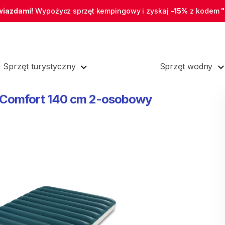
wiazdami!
Wypożycz sprzęt kempingowy i zyskaj
-15%
z kodem
Sprzęt turystyczny
Sprzęt wodny
Comfort
140
cm
2-osobowy