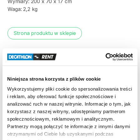
Wymiary:
200
x
70
x
17
cm
Waga:
2​
​,​
​2
kg
Strona produktu w sklepie
Zasady wypożyczenia
REGULAMIN
Niniejsza strona korzysta z plików cookie
Regulamin wypożyczalni
Wykorzystujemy pliki cookie do spersonalizowania treści
i reklam, aby oferować funkcje społecznościowe i
analizować ruch w naszej witrynie. Informacje o tym, jak
KAUCJA
korzystasz z naszej witryny, udostępniamy partnerom
społecznościowym, reklamowym i analitycznym.
Nie pobieramy kaucji za wypożyczenie tego
Partnerzy mogą połączyć te informacje z innymi danymi
produktu
otrzymanymi od Ciebie lub uzyskanymi podczas