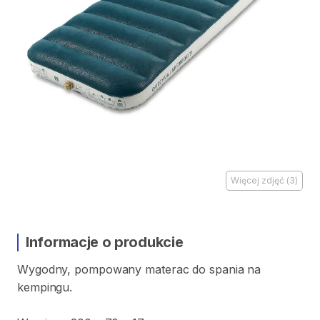
Więcej zdjęć
(
3
)
Informacje o produkcie
Wygodny
​,​
pompowany
materac
do
spania
na
kempingu.