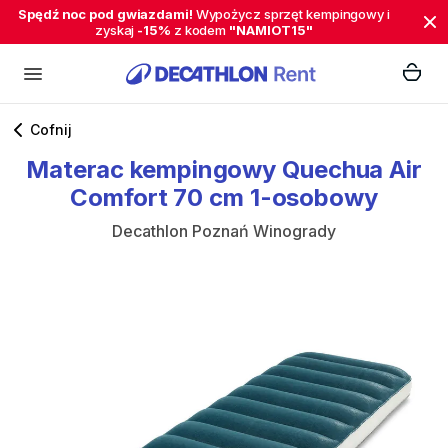
Spędź noc pod gwiazdami!
Wypożycz sprzęt kempingowy i
zyskaj
-15%
z kodem
"NAMIOT15"
Cofnij
Materac
kempingowy
Quechua
Air
Comfort
70
cm
1-osobowy
Decathlon Poznań Winogrady