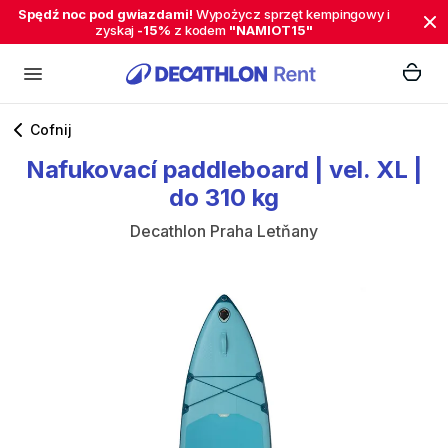
Spędź noc pod gwiazdami!
Wypożycz sprzęt kempingowy i
zyskaj
-15%
z kodem
"NAMIOT15"
Cofnij
Nafukovací
paddleboard
|
vel.
XL
|
do
310
kg
Decathlon Praha Letňany