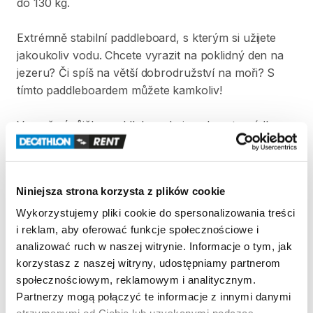
do
130
kg.
Extrémně
stabilní
paddleboard​​​
​,​
s
kterým
si
užijete
jakoukoliv
vodu.
Chcete
vyrazit
na
poklidný
den
na
jezeru?
Či
spíš
na
větší
dobrodružství
na
moři?
S
tímto
paddleboardem
můžete
kamkoliv!
V
ceně
výpůjčky
paddleboardu
je
zahrnuto
pádlo
určené
pro
paddleboard​​​​
​,​
plovací
vesta
pro
dítě
nebo
dospělého
a
ruční
pumpa.
Pádlo
a
pumpa
nejsou
součástí
přepravního
obalu.
Niniejsza strona korzysta z plików cookie
Wykorzystujemy pliki cookie do spersonalizowania treści
Strona produktu w sklepie
i reklam, aby oferować funkcje społecznościowe i
analizować ruch w naszej witrynie. Informacje o tym, jak
Zasady wypożyczenia
korzystasz z naszej witryny, udostępniamy partnerom
społecznościowym, reklamowym i analitycznym.
Partnerzy mogą połączyć te informacje z innymi danymi
REGULAMIN