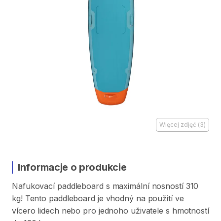
Więcej zdjęć
(
3
)
Informacje o produkcie
Nafukovací
paddleboard
s
maximální
nosností
310
kg!
Tento
paddleboard
je
vhodný
na
použití
ve
vícero
lidech
nebo
pro
jednoho
uživatele
s
hmotností