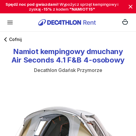
Spędź noc pod gwiazdami!
Wypożycz sprzęt kempingowy i
zyskaj
-15%
z kodem
"NAMIOT15"
Cofnij
Namiot
kempingowy
dmuchany
Air
Seconds
4.1
F&B
4-osobowy
Decathlon Gdańsk Przymorze