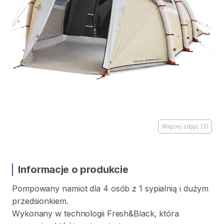
Więcej zdjęć
(
3
)
Informacje o produkcie
Pompowany
namiot
dla
4
osób
z
1
sypialnią
i
dużym
przedsionkiem.
Wykonany
w
technologii
Fresh&Black​
​,​
która