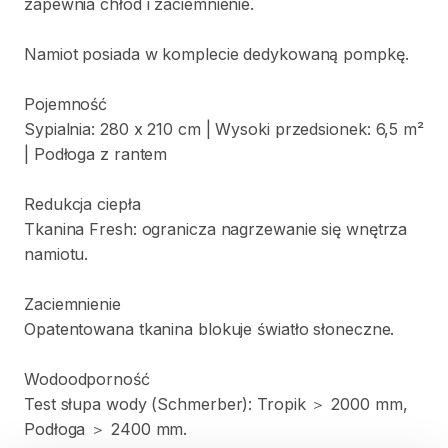
zapewnia
chłód
i
zaciemnienie.
Namiot
posiada
w
komplecie
dedykowaną
pompkę.
Pojemność
Sypialnia:
280
x
210
cm
|
Wysoki
przedsionek:
6
​,​
5
m²
|
Podłoga
z
rantem
Redukcja
ciepła
Tkanina
Fresh:
ogranicza
nagrzewanie
się
wnętrza
namiotu.
Zaciemnienie
Opatentowana
tkanina
blokuje
światło
słoneczne.
Wodoodporność
Test
słupa
wody
(Schmerber):
Tropik
＞
2000
mm
​,​
Podłoga
＞
2400
mm.