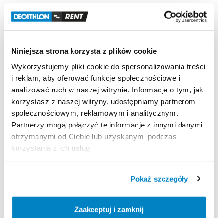
Odporność
na
wiatr
Odporny
na
wiatr
wiejący
z
siłą
7
-
ok.
60
km
​/​
h
|
Test
w
tunelu
aerodynamicznym
Niniejsza strona korzysta z plików cookie
Łatwość
transportu
Wykorzystujemy pliki cookie do spersonalizowania treści
Prostokątny
pokrowiec
|
75
x
35
x
35
cm
|
92
litry
|
i reklam, aby oferować funkcje społecznościowe i
15
kg
analizować ruch w naszej witrynie. Informacje o tym, jak
korzystasz z naszej witryny, udostępniamy partnerom
społecznościowym, reklamowym i analitycznym.
Partnerzy mogą połączyć te informacje z innymi danymi
Strona produktu w sklepie
otrzymanymi od Ciebie lub uzyskanymi podczas
korzystania z ich usług.
Zasady wypożyczenia
Pokaż szczegóły
REGULAMIN
Regulamin wypożyczalni
Zaakceptuj i zamknij