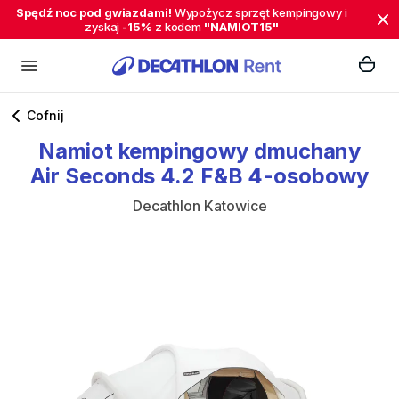
Spędź noc pod gwiazdami!
Wypożycz sprzęt kempingowy i
zyskaj
-15%
z kodem
"NAMIOT15"
Cofnij
Namiot
kempingowy
dmuchany
Air
Seconds
4.2
F&B
4-osobowy
Decathlon Katowice