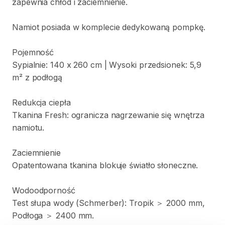
zapewnia
chłód
i
zaciemnienie.
Namiot
posiada
w
komplecie
dedykowaną
pompkę.
Pojemność
Sypialnie:
140
x
260
cm
|
Wysoki
przedsionek:
5
​,​
9
m²
z
podłogą
Redukcja
ciepła
Tkanina
Fresh:
ogranicza
nagrzewanie
się
wnętrza
namiotu.
Zaciemnienie
Opatentowana
tkanina
blokuje
światło
słoneczne.
Wodoodporność
Test
słupa
wody
(Schmerber):
Tropik
＞
2000
mm
​,​
Podłoga
＞
2400
mm.