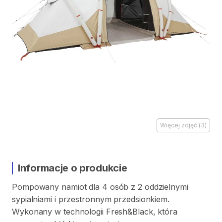
Więcej zdjęć
(
3
)
Informacje o produkcie
Pompowany
namiot
dla
4
osób
z
2
oddzielnymi
sypialniami
i
przestronnym
przedsionkiem.
Wykonany
w
technologii
Fresh&Black​
​,​
która