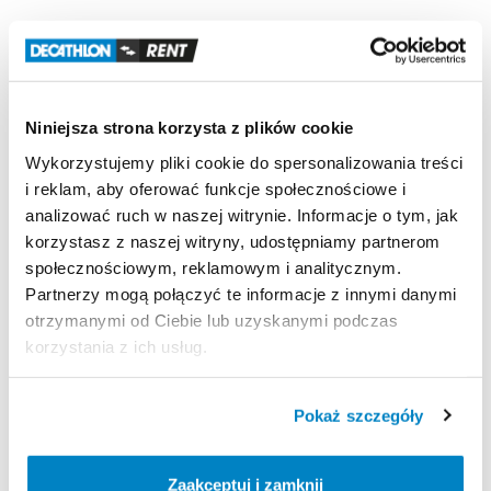
Odporność
na
wiatr
Odporny
na
wiatr
wiejący
z
siłą
7
-
ok.
60
km
​/​
h
|
Test
w
tunelu
aerodynamicznym
Niniejsza strona korzysta z plików cookie
Łatwość
transportu
Wykorzystujemy pliki cookie do spersonalizowania treści
Prostokątny
pokrowiec
|
75
x
37
x
37
cm
|
102
litry
|
i reklam, aby oferować funkcje społecznościowe i
18
​,​
5
kg
analizować ruch w naszej witrynie. Informacje o tym, jak
korzystasz z naszej witryny, udostępniamy partnerom
społecznościowym, reklamowym i analitycznym.
Strona produktu w sklepie
Partnerzy mogą połączyć te informacje z innymi danymi
otrzymanymi od Ciebie lub uzyskanymi podczas
korzystania z ich usług.
Zasady wypożyczenia
REGULAMIN
Pokaż szczegóły
Regulamin wypożyczalni
Zaakceptuj i zamknij