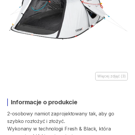
Więcej zdjęć
(
3
)
Informacje o produkcie
2-osobowy
namiot
zaprojektowany
tak
​,​
aby
go
szybko
rozłożyć
i
złożyć.
Wykonany
w
technologii
Fresh
&
Black
​,​
która