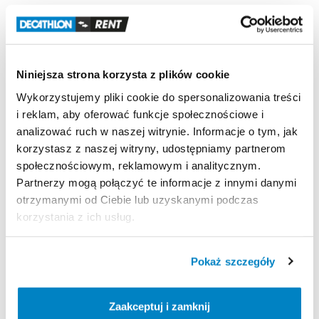
Odporność
na
wiatr
Odporność
na
wiatr
50
km
​/​
h
(Siła
6):
testowany
w
tunelu
aerodynamicznym.
Niniejsza strona korzysta z plików cookie
Wodoodporność
Wykorzystujemy pliki cookie do spersonalizowania treści
Wodoodporność
(Schmerber):
Tropik
＞
2000
mm.
i reklam, aby oferować funkcje społecznościowe i
Podłoga
sypialni
＞
2400
mm.
analizować ruch w naszej witrynie. Informacje o tym, jak
korzystasz z naszej witryny, udostępniamy partnerom
społecznościowym, reklamowym i analitycznym.
Partnerzy mogą połączyć te informacje z innymi danymi
Strona produktu w sklepie
otrzymanymi od Ciebie lub uzyskanymi podczas
korzystania z ich usług.
Zasady wypożyczenia
Pokaż szczegóły
REGULAMIN
Regulamin wypożyczalni
Zaakceptuj i zamknij