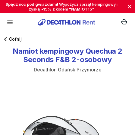
Spędź noc pod gwiazdami!
Wypożycz sprzęt kempingowy i
zyskaj
-15%
z kodem
"NAMIOT15"
Cofnij
Namiot
kempingowy
Quechua
2
Seconds
F&B
2-osobowy
Decathlon Gdańsk Przymorze