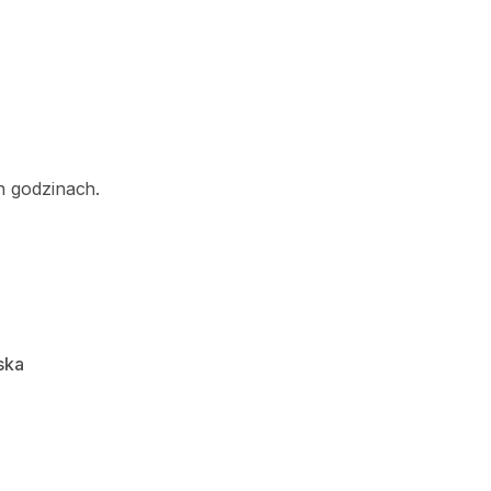
h godzinach.
ska