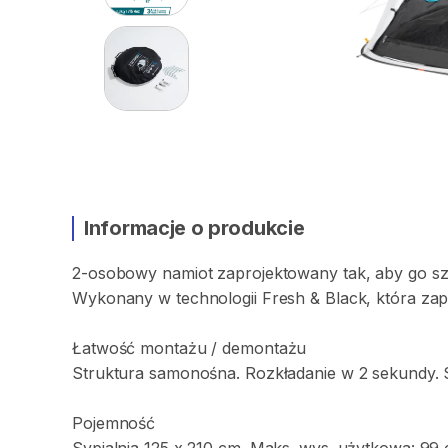
Informacje o produkcie
2-osobowy
namiot
zaprojektowany
tak
​,​
aby
go
s
Wykonany
w
technologii
Fresh
&
Black
​,​
która
zap
Łatwość
montażu
​/​
demontażu
Struktura
samonośna.
Rozkładanie
w
2
sekundy.
Pojemność