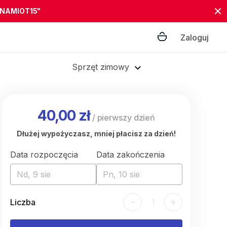
"NAMIOT15"
Zaloguj
Sprzęt zimowy
40,00 zł
/
pierwszy dzień
Dłużej wypożyczasz, mniej płacisz za dzień!
Data rozpoczęcia
Data zakończenia
Nd, 9 sie
Pn, 10 sie
-
+
Liczba
1