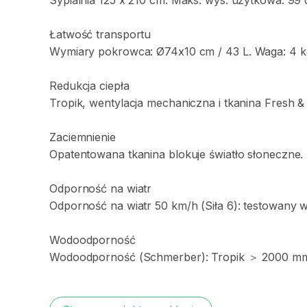
Sypialnia
125
x
210
cm.
Maks.
wys.
użytkowa:
99
Łatwość
transportu
Wymiary
pokrowca:
Ø74x10
cm
​/​
43
L.
Waga:
4
k
Redukcja
ciepła
Tropik
​,​
wentylacja
mechaniczna
i
tkanina
Fresh
&
Zaciemnienie
Opatentowana
tkanina
blokuje
światło
słoneczne.
Odporność
na
wiatr
Odporność
na
wiatr
50
km
​/​
h
(Siła
6):
testowany
Wodoodporność
Wodoodporność
(Schmerber):
Tropik
＞
2000
mm