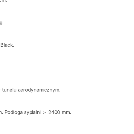
cm.
g.
Black.
w
tunelu
aerodynamicznym.
.
Podłoga
sypialni
＞
2400
mm.