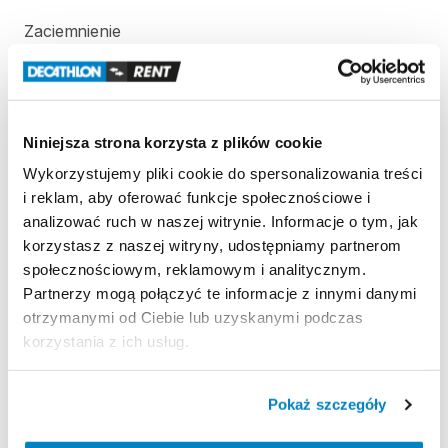
Zaciemnienie
Opatentowana
tkanina
blokuje
światło
słoneczne.
Odporność
na
wiatr
Odporność
na
wiatr
50
km
​/​
h
(Siła
6):
testowany
w
Niniejsza strona korzysta z plików cookie
tunelu
aerodynamicznym.
Wykorzystujemy pliki cookie do spersonalizowania treści
i reklam, aby oferować funkcje społecznościowe i
Wodoodporność
analizować ruch w naszej witrynie. Informacje o tym, jak
Wodoodporność
(Schmerber):
Tropik
＞
2000
mm.
korzystasz z naszej witryny, udostępniamy partnerom
Podłoga
sypialni
＞
2400
mm.
społecznościowym, reklamowym i analitycznym.
Partnerzy mogą połączyć te informacje z innymi danymi
otrzymanymi od Ciebie lub uzyskanymi podczas
Strona produktu w sklepie
korzystania z ich usług.
Zasady wypożyczenia
Pokaż szczegóły