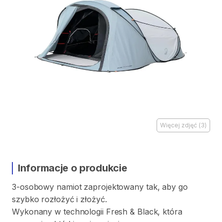
Więcej zdjęć
(
3
)
Informacje o produkcie
3-osobowy
namiot
zaprojektowany
tak
​,​
aby
go
szybko
rozłożyć
i
złożyć.
Wykonany
w
technologii
Fresh
&
Black
​,​
która