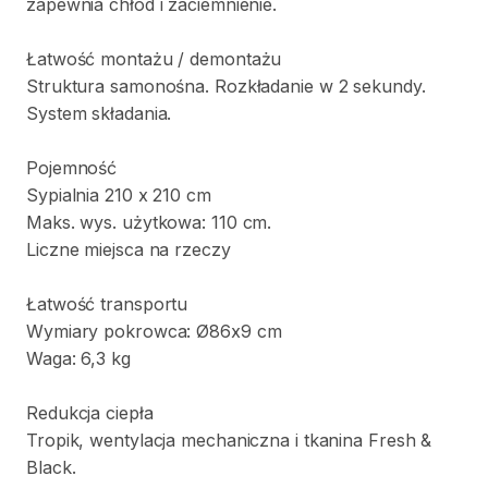
zapewnia
chłód
i
zaciemnienie.
Łatwość
montażu
​/​
demontażu
Struktura
samonośna.
Rozkładanie
w
2
sekundy.
System
składania.
Pojemność
Sypialnia
210
x
210
cm
Maks.
wys.
użytkowa:
110
cm.
Liczne
miejsca
na
rzeczy
Łatwość
transportu
Wymiary
pokrowca:
Ø86x9
cm
Waga:
6
​,​
3
kg
Redukcja
ciepła
Tropik
​,​
wentylacja
mechaniczna
i
tkanina
Fresh
&
Black.