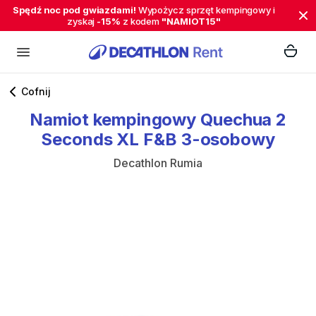
Spędź noc pod gwiazdami!
Wypożycz sprzęt kempingowy i
zyskaj
-15%
z kodem
"NAMIOT15"
Cofnij
Namiot
kempingowy
Quechua
2
Seconds
XL
F&B
3-osobowy
Decathlon Rumia