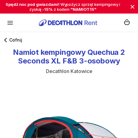
Spędź noc pod gwiazdami!
Wypożycz sprzęt kempingowy i
zyskaj
-15%
z kodem
"NAMIOT15"
Cofnij
Namiot
kempingowy
Quechua
2
Seconds
XL
F&B
3-osobowy
Decathlon Katowice