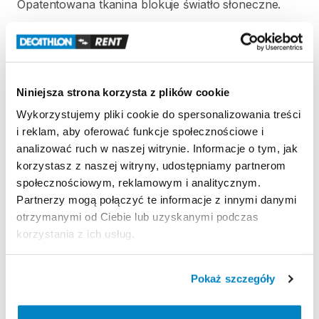
Opatentowana
tkanina
blokuje
światło
słoneczne.
Odporność
na
wiatr
Odporność
na
wiatr
50
km
​/​
h
(Siła
6):
testowany
w
tunelu
aerodynamicznym.
Niniejsza strona korzysta z plików cookie
Wodoodporność
Wykorzystujemy pliki cookie do spersonalizowania treści
Wodoodporność
(Schmerber):
Tropik
＞
2000
mm.
i reklam, aby oferować funkcje społecznościowe i
Podłoga
sypialni
＞
2400
mm.
analizować ruch w naszej witrynie. Informacje o tym, jak
korzystasz z naszej witryny, udostępniamy partnerom
społecznościowym, reklamowym i analitycznym.
Partnerzy mogą połączyć te informacje z innymi danymi
Strona produktu w sklepie
otrzymanymi od Ciebie lub uzyskanymi podczas
korzystania z ich usług.
Zasady wypożyczenia
Pokaż szczegóły
REGULAMIN