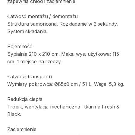
zapewnia
chłód
i
zaciemnienie.
Łatwość
montażu
​/​
demontażu
Struktura
samonośna.
Rozkładanie
w
2
sekundy.
System
składania.
Pojemność
Sypialnia
210
x
210
cm.
Maks.
wys.
użytkowa:
115
cm.
1
miejsce
na
rzeczy.
Łatwość
transportu
Wymiary
pokrowca:
Ø85x9
cm
​/​
51
L.
Waga:
5
​,​
3
kg.
Redukcja
ciepła
Tropik
​,​
wentylacja
mechaniczna
i
tkanina
Fresh
&
Black.
Zaciemnienie