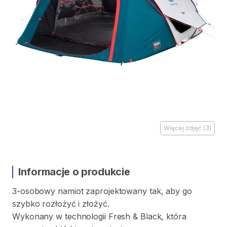
Więcej zdjęć
(
3
)
Informacje o produkcie
3-osobowy
namiot
zaprojektowany
tak
​,​
aby
go
szybko
rozłożyć
i
złożyć.
Wykonany
w
technologii
Fresh
&
Black
​,​
która