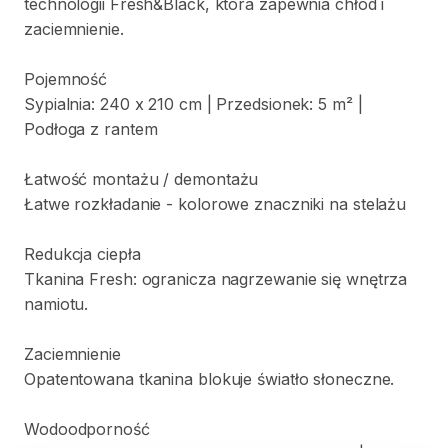
technologii
Fresh&Black
​,​
która
zapewnia
chłód
i
zaciemnienie.
Pojemność
Sypialnia:
240
x
210
cm
|
Przedsionek:
5
m²
|
Podłoga
z
rantem
Łatwość
montażu
​/​
demontażu
Łatwe
rozkładanie
-
kolorowe
znaczniki
na
stelażu
Redukcja
ciepła
Tkanina
Fresh:
ogranicza
nagrzewanie
się
wnętrza
namiotu.
Zaciemnienie
Opatentowana
tkanina
blokuje
światło
słoneczne.
Wodoodporność