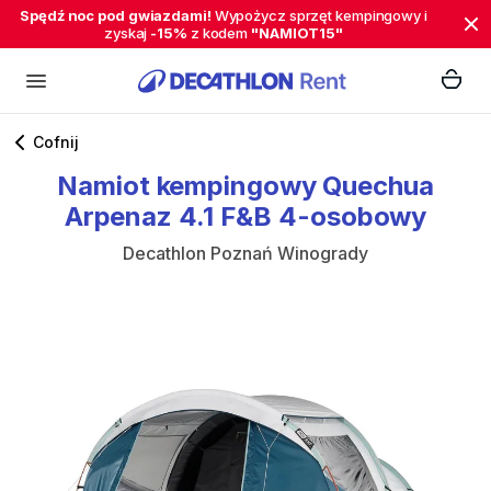
Spędź noc pod gwiazdami!
Wypożycz sprzęt kempingowy i
zyskaj
-15%
z kodem
"NAMIOT15"
Cofnij
Namiot
kempingowy
Quechua
Arpenaz
4.1
F&B
4-osobowy
Decathlon Poznań Winogrady