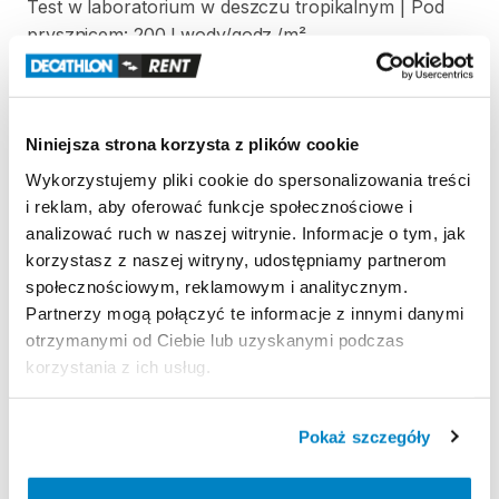
Test
w
laboratorium
w
deszczu
tropikalnym
|
Pod
prysznicem:
200
l
wody
​/​
godz.
​/​
m²
Odporność
na
wiatr
Odporność
na
wiatr
50
km
​/​
h
(siła
6)
|
Testowany
w
Niniejsza strona korzysta z plików cookie
tunelu
aerodynamicznym
Wykorzystujemy pliki cookie do spersonalizowania treści
Łatwość
transportu
i reklam, aby oferować funkcje społecznościowe i
Prostokątny
pokrowiec
|
65
x
30
x
25
cm
|
48
litry
|
analizować ruch w naszej witrynie. Informacje o tym, jak
10
​,​
6
kg
korzystasz z naszej witryny, udostępniamy partnerom
społecznościowym, reklamowym i analitycznym.
Partnerzy mogą połączyć te informacje z innymi danymi
otrzymanymi od Ciebie lub uzyskanymi podczas
Strona produktu w sklepie
korzystania z ich usług.
Zasady wypożyczenia
Pokaż szczegóły
REGULAMIN