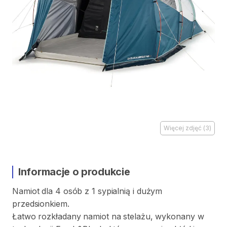
Więcej zdjęć
(
3
)
Informacje o produkcie
Namiot
dla
4
osób
z
1
sypialnią
i
dużym
przedsionkiem.
Łatwo
rozkładany
namiot
na
stelażu
​,​
wykonany
w