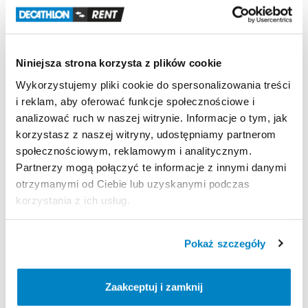
rozmiaru
buta.
Lekkość
1
​,​
8
kg
w
rozmiarze
530.
Niniejsza strona korzysta z plików cookie
Wykorzystujemy pliki cookie do spersonalizowania treści
Solidność
i reklam, aby oferować funkcje społecznościowe i
Szyna
z
aluminium.Piasta
z
aluminium
analizować ruch w naszej witrynie. Informacje o tym, jak
korzystasz z naszej witryny, udostępniamy partnerom
Strona produktu w sklepie
społecznościowym, reklamowym i analitycznym.
Partnerzy mogą połączyć te informacje z innymi danymi
otrzymanymi od Ciebie lub uzyskanymi podczas
Zasady wypożyczenia
korzystania z ich usług.
REGULAMIN
Pokaż szczegóły
Regulamin wypożyczalni
Zaakceptuj i zamknij
KAUCJA