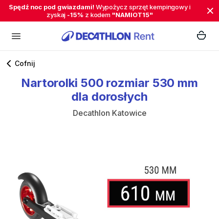
Spędź noc pod gwiazdami!
Wypożycz sprzęt kempingowy i
zyskaj
-15%
z kodem
"NAMIOT15"
Cofnij
Nartorolki
500
rozmiar
530
mm
dla
dorosłych
Decathlon Katowice