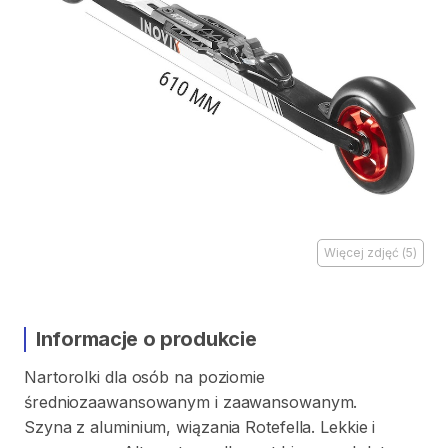
Więcej zdjęć
(
5
)
Informacje o produkcie
Nartorolki
dla
osób
na
poziomie
średniozaawansowanym
i
zaawansowanym.
Szyna
z
aluminium
​,​
wiązania
Rotefella.
Lekkie
i