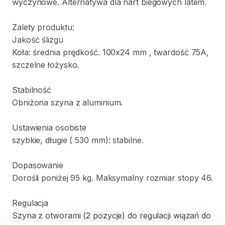
wyczynowe.
Alternatywa
dla
nart
biegowych
latem.
Zalety
produktu:
Jakość
ślizgu
Koła:
średnia
prędkość.
100x24
mm
​,​
twardość
75A
​,​
szczelne
łożysko.
Stabilność
Obniżona
szyna
z
aluminium.
Ustawienia
osobiste
szybkie
​,​
długie
(
530
mm):
stabilne.
Dopasowanie
Dorośli
poniżej
95
kg.
Maksymalny
rozmiar
stopy
46.
Regulacja
Szyna
z
otworami
(2
pozycje)
do
regulacji
wiązań
do