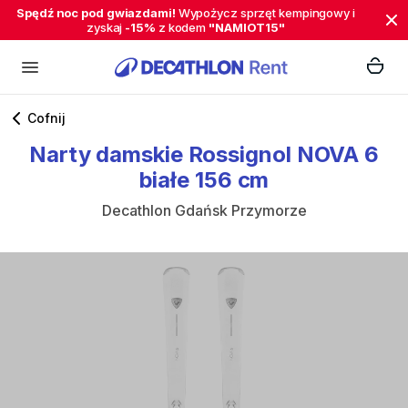
Spędź noc pod gwiazdami!
Wypożycz sprzęt kempingowy i
zyskaj
-15%
z kodem
"NAMIOT15"
Cofnij
Narty
damskie
Rossignol
NOVA
6
białe
156
cm
Decathlon Gdańsk Przymorze