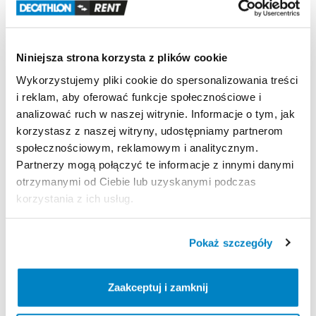
użytkowniku:
wzrost
​,​
wiek
​,​
waga
oraz
poziom
umiejętności
w
skali
1–3.
Niniejsza strona korzysta z plików cookie
Jeżeli
klient
nie
dostarczy
swojego
buta
narciarskiego
przy
odbiorze
nart
​,​
regulację
wiązań
Wykorzystujemy pliki cookie do spersonalizowania treści
wykonuje
we
własnym
zakresie.
i reklam, aby oferować funkcje społecznościowe i
analizować ruch w naszej witrynie. Informacje o tym, jak
korzystasz z naszej witryny, udostępniamy partnerom
społecznościowym, reklamowym i analitycznym.
Strona produktu w sklepie
Partnerzy mogą połączyć te informacje z innymi danymi
otrzymanymi od Ciebie lub uzyskanymi podczas
Zasady wypożyczenia
korzystania z ich usług.
REGULAMIN
Pokaż szczegóły
Regulamin wypożyczalni
Zaakceptuj i zamknij