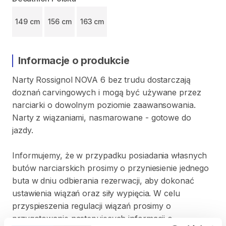
149 cm
156 cm
163 cm
Informacje o produkcie
Narty
Rossignol
NOVA
6
bez
trudu
dostarczają
doznań
carvingowych
i
mogą
być
używane
przez
narciarki
o
dowolnym
poziomie
zaawansowania.
Narty
z
wiązaniami​​​​​
​,​
nasmarowane
-
gotowe
do
jazdy.
Informujemy
​,​
że
w
przypadku
posiadania
własnych
butów
narciarskich
prosimy
o
przyniesienie
jednego
buta
w
dniu
odbierania
rezerwacji
​,​
aby
dokonać
ustawienia
wiązań
oraz
siły
wypięcia.
W
celu
przyspieszenia
regulacji
wiązań
prosimy
o
przygotowanie
następujących
informacji
o