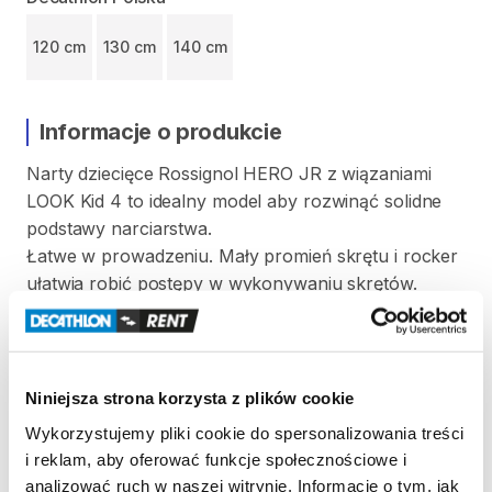
120 cm
130 cm
140 cm
Informacje o produkcie
Narty
dziecięce
Rossignol
HERO
JR
z
wiązaniami
LOOK
Kid
4
to
idealny
model
aby
rozwinąć
solidne
podstawy
narciarstwa.
Łatwe
w
prowadzeniu.
Mały
promień
skrętu
i
rocker
ułatwia
robić
postępy
w
wykonywaniu
skrętów.
Średnia
sztywność
​,​
dostosowana
do
niskiej
wagi
młodych
narciarzy.
Niniejsza strona korzysta z plików cookie
Zasady wypożyczenia
Wykorzystujemy pliki cookie do spersonalizowania treści
i reklam, aby oferować funkcje społecznościowe i
analizować ruch w naszej witrynie. Informacje o tym, jak
REGULAMIN