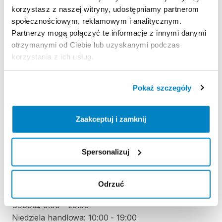
korzystasz z naszej witryny, udostępniamy partnerom
społecznościowym, reklamowym i analitycznym.
Regulamin wypożyczalni
Partnerzy mogą połączyć te informacje z innymi danymi
otrzymanymi od Ciebie lub uzyskanymi podczas
korzystania z ich usług.
KAUCJA
Nie pobieramy kaucji za wypożyczenie tego
Pokaż szczegóły
produktu
Zaakceptuj i zamknij
ODBIÓR I ZWROT SPRZĘTU
Poniedziałek: 9:00 - 20:00
Spersonalizuj
Wtorek: 9:00 - 20:00
Środa: 9:00 - 20:00
Czwartek: 9:00 - 20:00
Odrzuć
Piątek: 9:00 - 20:00
Sobota: 9:00 - 20:00
Niedziela handlowa: 10:00 - 19:00