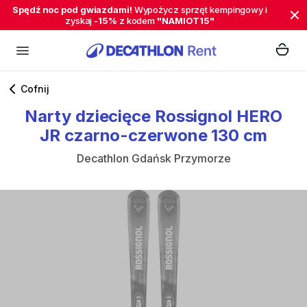
Spędź noc pod gwiazdami!
Wypożycz sprzęt kempingowy i
zyskaj
-15%
z kodem
"NAMIOT15"
Cofnij
Narty
dziecięce
Rossignol
HERO
JR
czarno-czerwone
130
cm
Decathlon Gdańsk Przymorze