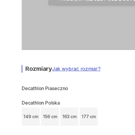
Rozmiary
Jak wybrać rozmiar?
Decathlon Piaseczno
Decathlon Polska
149 cm
156 cm
163 cm
177 cm