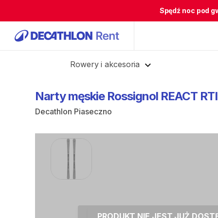
Spędź noc pod g
Cofnij
Rowery i akcesoria
Narty
męskie
Rossignol
REACT
RTI
Decathlon Piaseczno
PRODUKT NIE JEST JUŻ DOS