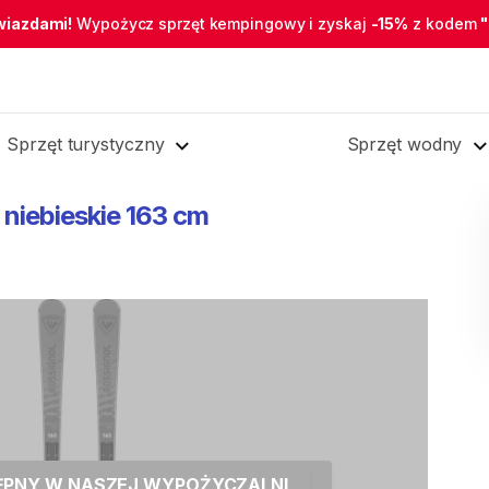
wiazdami!
Wypożycz sprzęt kempingowy i zyskaj
-15%
z kodem
Sprzęt turystyczny
Sprzęt wodny
niebieskie
163
cm
TĘPNY W NASZEJ WYPOŻYCZALNI