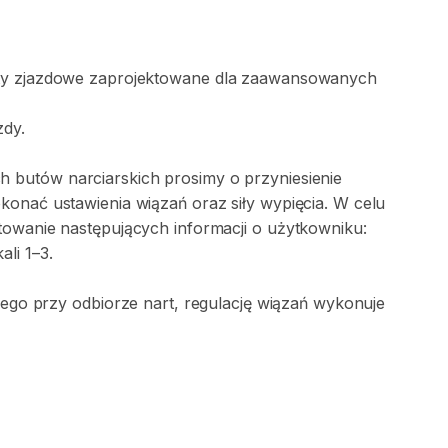
ty
zjazdowe
zaprojektowane
dla
zaawansowanych
zdy.
ch
butów
narciarskich
prosimy
o
przyniesienie
okonać
ustawienia
wiązań
oraz
siły
wypięcia.
W
celu
towanie
następujących
informacji
o
użytkowniku:
kali
1–3.
iego
przy
odbiorze
nart
​,​
regulację
wiązań
wykonuje