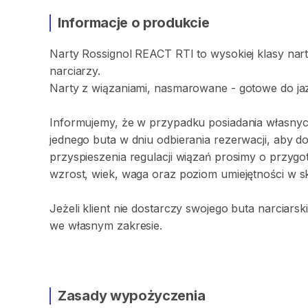
Informacje o produkcie
Narty
Rossignol
REACT
RTI
to
wysokiej
klasy
nar
narciarzy.
Narty
z
wiązaniami​​​​​
​,​
nasmarowane
-
gotowe
do
ja
Informujemy
​,​
że
w
przypadku
posiadania
własny
jednego
buta
w
dniu
odbierania
rezerwacji
​,​
aby
d
przyspieszenia
regulacji
wiązań
prosimy
o
przygo
wzrost
​,​
wiek
​,​
waga
oraz
poziom
umiejętności
w
s
Jeżeli
klient
nie
dostarczy
swojego
buta
narciarsk
we
własnym
zakresie.
Zasady wypożyczenia