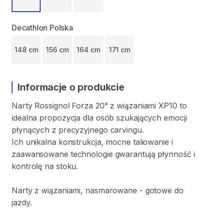
Decathlon Polska
148 cm
156 cm
164 cm
171 cm
Informacje o produkcie
Narty
Rossignol
Forza
20°
z
wiązaniami
XP10
to
idealna
propozycja
dla
osób
szukających
emocji
płynących
z
precyzyjnego
carvingu.
Ich
unikalna
konstrukcja
​,​
mocne
taliowanie
i
zaawansowane
technologie
gwarantują
płynność
i
kontrolę
na
stoku.
Narty
z
wiązaniami​​​​​
​,​
nasmarowane
-
gotowe
do
jazdy.