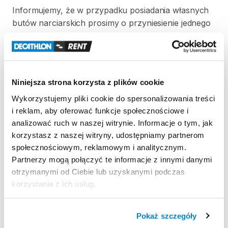
Informujemy
​,​
że
w
przypadku
posiadania
własnych
butów
narciarskich
prosimy
o
przyniesienie
jednego
buta
w
dniu
odbierania
rezerwacji
​,​
aby
dokonać
ustawienia
wiązań
oraz
siły
wypięcia.
W
celu
przyspieszenia
regulacji
wiązań
prosimy
o
przygotowanie
następujących
informacji
o
Niniejsza strona korzysta z plików cookie
użytkowniku:
wzrost
​,​
wiek
​,​
waga
oraz
poziom
Wykorzystujemy pliki cookie do spersonalizowania treści
umiejętności
w
skali
1–3.
i reklam, aby oferować funkcje społecznościowe i
analizować ruch w naszej witrynie. Informacje o tym, jak
Jeżeli
klient
nie
dostarczy
swojego
buta
korzystasz z naszej witryny, udostępniamy partnerom
narciarskiego
przy
odbiorze
nart
​,​
regulację
wiązań
społecznościowym, reklamowym i analitycznym.
wykonuje
we
własnym
zakresie.
Partnerzy mogą połączyć te informacje z innymi danymi
otrzymanymi od Ciebie lub uzyskanymi podczas
korzystania z ich usług.
Strona produktu w sklepie
Pokaż szczegóły
Zasady wypożyczenia