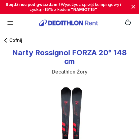
Spędź noc pod gwiazdami!
Wypożycz sprzęt kempingowy i
zyskaj
-15%
z kodem
"NAMIOT15"
Cofnij
Narty
Rossignol
FORZA
20°
148
cm
Decathlon Żory