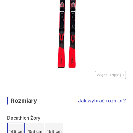
Więcej zdjęć
(
1
)
Rozmiary
Jak wybrać rozmiar?
Decathlon Żory
148 cm
156 cm
164 cm