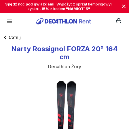
Spędź noc pod gwiazdami!
Wypożycz sprzęt kempingowy i
zyskaj
-15%
z kodem
"NAMIOT15"
Cofnij
Narty
Rossignol
FORZA
20°
164
cm
Decathlon Żory