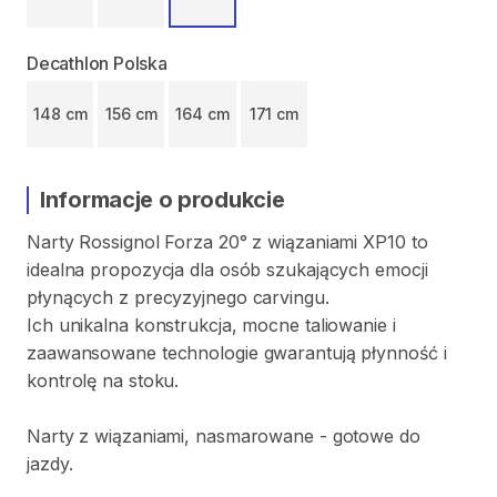
Decathlon Polska
148 cm
156 cm
164 cm
171 cm
Informacje o produkcie
Narty
Rossignol
Forza
20°
z
wiązaniami
XP10
to
idealna
propozycja
dla
osób
szukających
emocji
płynących
z
precyzyjnego
carvingu.
Ich
unikalna
konstrukcja
​,​
mocne
taliowanie
i
zaawansowane
technologie
gwarantują
płynność
i
kontrolę
na
stoku.
Narty
z
wiązaniami​​​​​
​,​
nasmarowane
-
gotowe
do
jazdy.