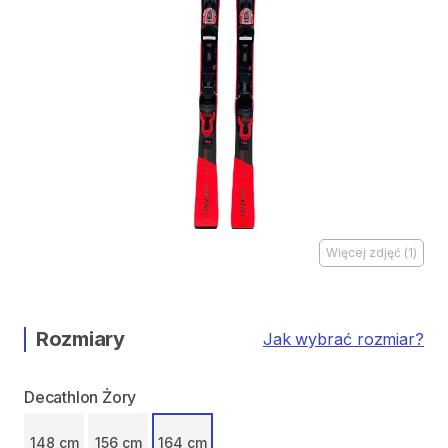
Więcej zdjęć
(
1
)
Rozmiary
Jak wybrać rozmiar?
Decathlon Żory
148 cm
156 cm
164 cm