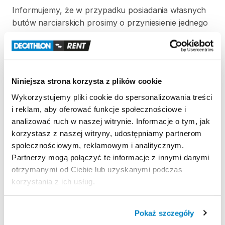
Informujemy
​,​
że
w
przypadku
posiadania
własnych
butów
narciarskich
prosimy
o
przyniesienie
jednego
buta
w
dniu
odbierania
rezerwacji
​,​
aby
dokonać
ustawienia
wiązań
oraz
siły
wypięcia.
W
celu
przyspieszenia
regulacji
wiązań
prosimy
o
przygotowanie
następujących
informacji
o
Niniejsza strona korzysta z plików cookie
użytkowniku:
wzrost
​,​
wiek
​,​
waga
oraz
poziom
Wykorzystujemy pliki cookie do spersonalizowania treści
umiejętności
w
skali
1–3.
i reklam, aby oferować funkcje społecznościowe i
analizować ruch w naszej witrynie. Informacje o tym, jak
Jeżeli
klient
nie
dostarczy
swojego
buta
korzystasz z naszej witryny, udostępniamy partnerom
narciarskiego
przy
odbiorze
nart
​,​
regulację
wiązań
społecznościowym, reklamowym i analitycznym.
wykonuje
we
własnym
zakresie.
Partnerzy mogą połączyć te informacje z innymi danymi
otrzymanymi od Ciebie lub uzyskanymi podczas
korzystania z ich usług.
Strona produktu w sklepie
Pokaż szczegóły
Zasady wypożyczenia